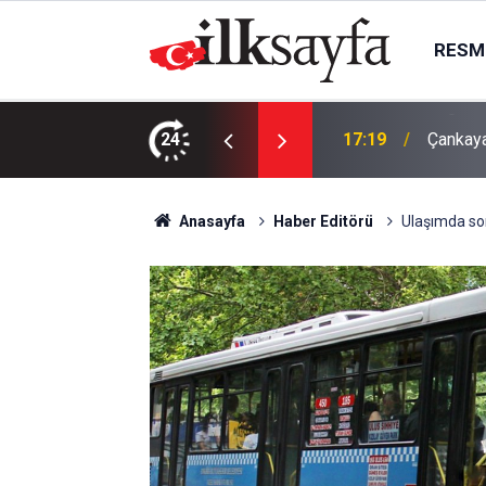
RESMI
ma bugün kimin maçı var, hangi kanalda?
24
17:19
Çankaya
Anasayfa
Haber Editörü
Ulaşımda sor