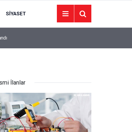
SIYASET
andı
17:18
İletişim Başkanı Duran: Mekke Anlaşması tarihi b
smi İlanlar