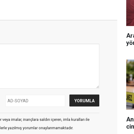
Ar
yö
An
veya imalar, inançlara saldırı içeren, imla kuralları ile
cin
flerle yazılmış yorumlar onaylanmamaktadır.