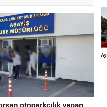
Ay
orsan otoparkçılık yapan