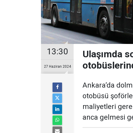
13:30
Ulaşımda so
otobüslerin
27 Haziran 2024
Ankara’da dolmu
otobüsü şoförle
maliyetleri ger
anca gelmesi ger