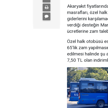
Akaryakıt fiyatların
masrafları, özel halk
giderlerini karşılam
verdiği desteğin Mart
ücretlerine zam tale
Özel halk otobüsü es
65’lik zam yapılması
edilmesi halinde şu 
7,50 TL olan indiriml