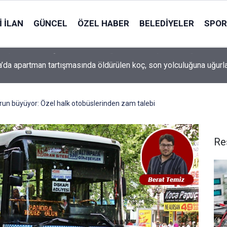
 İLAN
GÜNCEL
ÖZEL HABER
BELEDIYELER
SPOR
’da apartman tartışmasında öldürülen koç, son yolculuğuna uğurl
un büyüyor: Özel halk otobüslerinden zam talebi
Re