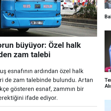
Ba
run büyüyor: Özel halk
den zam talebi
ş esnafının ardından özel halk
ri de zam talebinde bulundu. Artan
Te
Al
ekçe gösteren esnaf, zammın bir
ektiğini ifade ediyor.