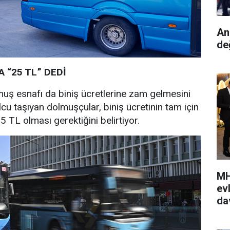
An
de
 “25 TL” DEDİ
uş esnafı da biniş ücretlerine zam gelmesini
lcu taşıyan dolmuşçular, biniş ücretinin tam için
5 TL olması gerektiğini belirtiyor.
MH
ev
da