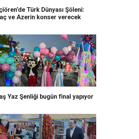
çiören’de Türk Dünyası Şöleni:
raç ve Azerin konser verecek
aş Yaz Şenliği bugün final yapıyor