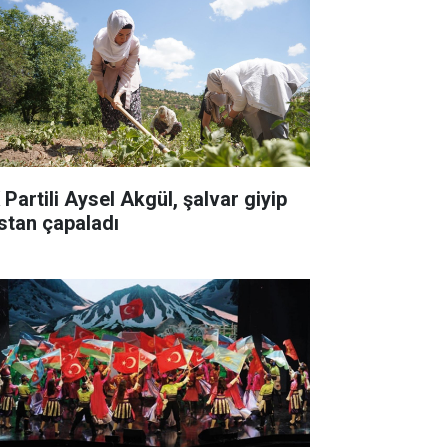
 Partili Aysel Akgül, şalvar giyip
stan çapaladı