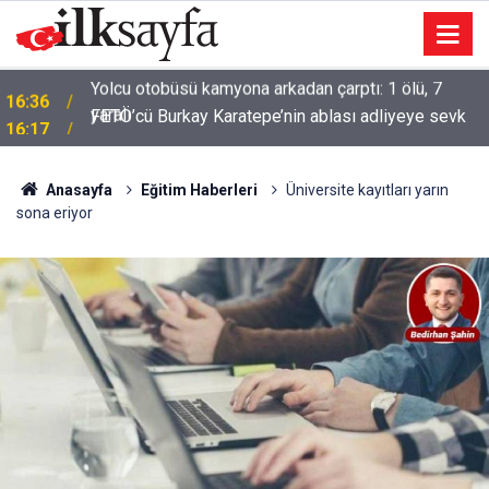
FETÖ’cü Burkay Karatepe’nin ablası adliyeye sevk
16:17
edildi
Anasayfa
Eğitim Haberleri
Üniversite kayıtları yarın
sona eriyor