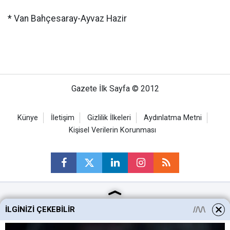
* Van Bahçesaray-Ayvaz Hazir
Gazete İlk Sayfa © 2012
Künye
İletişim
Gizlilik İlkeleri
Aydınlatma Metni
Kişisel Verilerin Korunması
Ankara Haberleri
İLGINIZI ÇEKEBILIR
Keçiören Haberleri