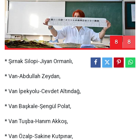
8
8
* Şırnak Silopi-Jiyan Ormanlı,
* Van-Abdullah Zeydan,
* Van İpekyolu-Cevdet Altındağ,
* Van Başkale-Şengül Polat,
* Van Tuşba-Hanım Akkoş,
* Van Özalp-Sakine Kutpınar,