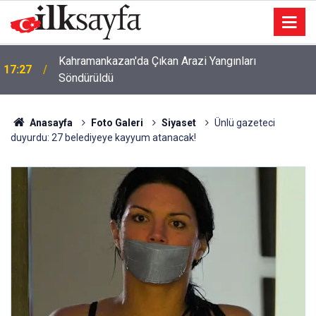
Kahramankazan'da Çıkan Arazi Yangınları
17:27
Söndürüldü
Anasayfa
Foto Galeri
Siyaset
Ünlü gazeteci
duyurdu: 27 belediyeye kayyum atanacak!