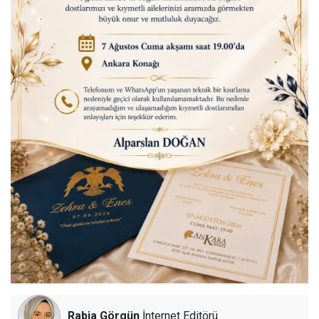
Rabia Görgün
İnternet Editörü