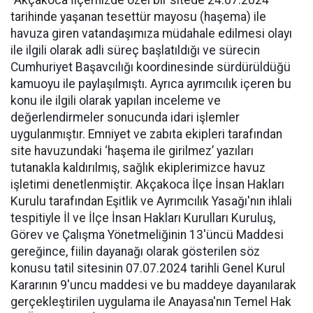
“Akçakoca İlçemizde özel bir sitede 24.07.2024
tarihinde yaşanan tesettür mayosu (haşema) ile
havuza giren vatandaşımıza müdahale edilmesi olayı
ile ilgili olarak adli süreç başlatıldığı ve sürecin
Cumhuriyet Başavcılığı koordinesinde sürdürüldüğü
kamuoyu ile paylaşılmıştı. Ayrıca ayrımcılık içeren bu
konu ile ilgili olarak yapılan inceleme ve
değerlendirmeler sonucunda idari işlemler
uygulanmıştır. Emniyet ve zabıta ekipleri tarafından
site havuzundaki ‘haşema ile girilmez’ yazıları
tutanakla kaldırılmış, sağlık ekiplerimizce havuz
işletimi denetlenmiştir. Akçakoca İlçe İnsan Hakları
Kurulu tarafından Eşitlik ve Ayrımcılık Yasağı'nın ihlali
tespitiyle İl ve İlçe İnsan Hakları Kurulları Kuruluş,
Görev ve Çalışma Yönetmeliğinin 13'üncü Maddesi
gereğince, fiilin dayanağı olarak gösterilen söz
konusu tatil sitesinin 07.07.2024 tarihli Genel Kurul
Kararının 9'uncu maddesi ve bu maddeye dayanılarak
gerçekleştirilen uygulama ile Anayasa'nın Temel Hak