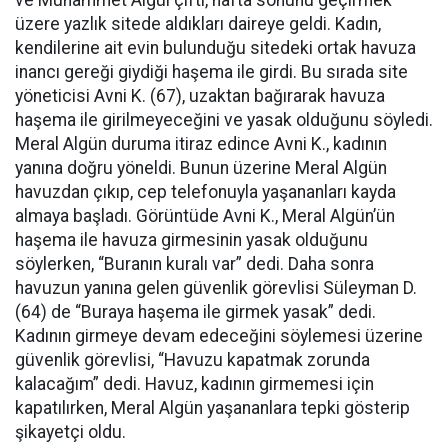
ve Muhammet Algül çifti, hafta sonunu geçirmek
üzere yazlık sitede aldıkları daireye geldi. Kadın,
kendilerine ait evin bulunduğu sitedeki ortak havuza
inancı gereği giydiği haşema ile girdi. Bu sırada site
yöneticisi Avni K. (67), uzaktan bağırarak havuza
haşema ile girilmeyeceğini ve yasak olduğunu söyledi.
Meral Algün duruma itiraz edince Avni K., kadının
yanına doğru yöneldi. Bunun üzerine Meral Algün
havuzdan çıkıp, cep telefonuyla yaşananları kayda
almaya başladı. Görüntüde Avni K., Meral Algün’ün
haşema ile havuza girmesinin yasak olduğunu
söylerken, “Buranın kuralı var” dedi. Daha sonra
havuzun yanına gelen güvenlik görevlisi Süleyman D.
(64) de “Buraya haşema ile girmek yasak” dedi.
Kadının girmeye devam edeceğini söylemesi üzerine
güvenlik görevlisi, “Havuzu kapatmak zorunda
kalacağım” dedi. Havuz, kadının girmemesi için
kapatılırken, Meral Algün yaşananlara tepki gösterip
şikayetçi oldu.