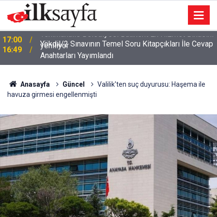
ı
Yökdil/2 Sınavının Temel Soru Kitapçıkları İle Cevap
16:49
Anahtarları Yayımlandı
Anasayfa
Güncel
Valilik'ten suç duyurusu: Haşema ile
havuza girmesi engellenmişti