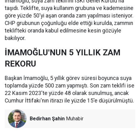
İmamoğlu, suya zam teklifini İSKİ Genel Kurulu'na
taşıdı. Teklifte, suya kullanım grubuna ve kademesine
göre yüzde 50'yi aşan oranda zam yapılması isteniyor.
CHP grubunun çoğunluğu elde ettiği kurulda, zammın
teklifteki oranda kabul edilmesine kesin gözüyle
bakılıyor.
İMAMOĞLU'NUN 5 YILLIK ZAM
REKORU
Başkan İmamoğlu, 5 yıllık görev süresi boyunca suya
toplamda yüzde 500 zam yapmıştı. Son zam teklifi ise
22 Kasım 2023'te yüzde 48 olarak sunulmuş, ancak
Cumhur İttifakı'nın itirazı ile yüzde 15'e düşürülmüştü.
Bedirhan Şahin
Muhabir