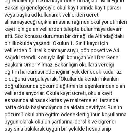
öğrenciler için okula kayıt dönemi başladı. Milli Eğitim
Bakanlığı genelgesiyle okul kayıtlarında kayıt parası
veya başka ad kullanarak velilerden ücret
alınamayacağı açıklanmasına rağmen okul yönetimleri
kayıt için gelen velilerden talepte bulunmaya devam
etti. Söz konusu durumun bir örneği de Altındağ’daki
bir ilkokulda yaşandı. Okulun 1. Sınıf kaydı için
velilerden 5 litrelik çamaşır suyu, çöp poşeti ve A4
kağıdı istendi. Konuyla ilgili konuşan Veli Der Genel
Başkanı Ömer Yılmaz, Bakanlığın okullara verdiği
eğitim harcaması ödeneğinin yok denecek kadar az
olduğunu vurgulayarak, “Okullar da kendi imkanları
doğrultusunda çözümü eğitimin bileşenlerinden olan
velilerde arıyorlar. Okula kayıt ücreti, okula kayıt
esnasında alınacak kırtasiye malzemeleri tarzında
hatta okula başlandığında da aidata çeviriyor. Bunun
çözümü okulların eğitim ödenekleri günün koşullarına
uygun olarak okulun şartlarına, derslik ve öğrenci
sayısına bakılarak uygun bir şekilde hesaplanıp