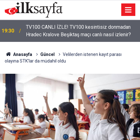
TV100 CANLI İZLE! TV100 kesintisiz donmadan
19:30
Hradec Kralove Beşiktaş maçı canlı nasıl izlenir?
Anasayfa
Güncel
Velilerden istenen kayıt parası
olayına STK'lar da müdahil oldu