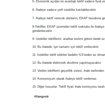
5- Ekonomik açıdan en avantajlı teklif sadece fiyat es
6- İhaleye sadece yerli istekliler katılabilecektir.
7- İhaleye teklif verecek olanların, EKAP hesabına gi
8-Teklifler, EKAP üzerinden teklif mektubu ile ihaleye
gönderilecektir.
9- İstekliler tekliflerini, anahtar teslimi götürü bede
10- Bu ihalede, işin tamamı için teklif verilecektir.
11- İstekliler teklif ettikleri bedelin %3’ünden az olm
12- Bu ihalede elektronik eksiltme yapılmayacaktır.
13- Verilen tekliflerin geçerlilik süresi, ihale tarihind
14- Konsorsiyum olarak ihaleye teklif verilemez.
15- Diğer hususlar: Teklif fiyatı ihale komisyonu tara
#ilangovtr