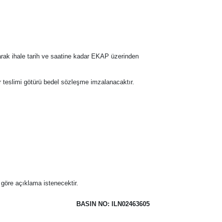
narak ihale tarih ve saatine kadar EKAP üzerinden
tar teslimi götürü bedel sözleşme imzalanacaktır.
 göre açıklama istenecektir.
BASIN NO: ILN02463605