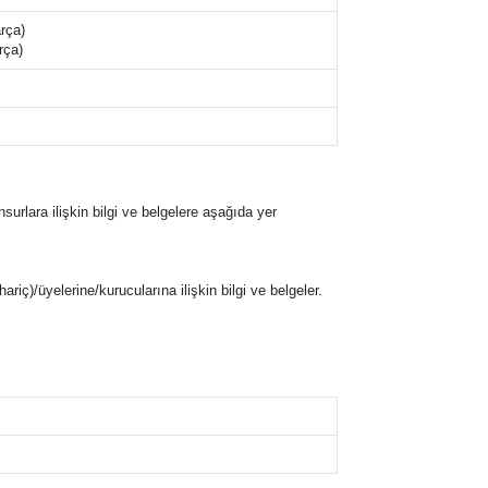
rça)
rça)
nsurlara ilişkin bilgi ve belgelere aşağıda yer
hariç)/üyelerine/kurucularına ilişkin bilgi ve belgeler.