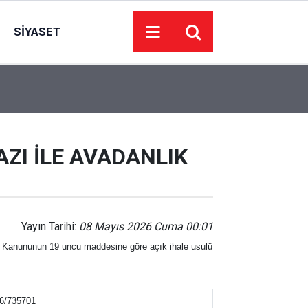
SIYASET
13:00
Keçiören Belediyesi Kur’an talebelerine ikramd
ZI İLE AVADANLIK
Yayın Tarihi:
08 Mayıs 2026 Cuma 00:01
e Kanununun 19 uncu maddesine göre açık ihale usulü
6/735701