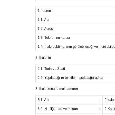
1- İdarenin
1.1. Adı
1.2. Adresi
1.3. Telefon numarası
1.4. İhale dokümanının görülebileceği ve indirilebile
2- İhalenin
2.1. Tarih ve Saati
2.2. Yapılacağı (e-tekliflerin açılacağı) adres
3- İhale konusu mal alımının
3.1. Adı
:
2 kale
3.2. Niteliği, türü ve miktarı
:
2 Kale