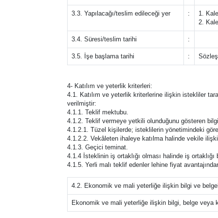
3.3. Yapılacağı/teslim edileceği yer
:
1. Kal
2. Kal
3.4. Süresi/teslim tarihi
:
3.5. İşe başlama tarihi
:
Sözleş
4- Katılım ve yeterlik kriterleri:
4.1. Katılım ve yeterlik kriterlerine ilişkin istekliler 
verilmiştir:
4.1.1. Teklif mektubu.
4.1.2. Teklif vermeye yetkili olunduğunu gösteren bilgi
4.1.2.1. Tüzel kişilerde; isteklilerin yönetimindeki görev
4.1.2.2. Vekâleten ihaleye katılma halinde vekile ilişki
4.1.3. Geçici teminat.
4.1.4 İsteklinin iş ortaklığı olması halinde iş ortaklı
4.1.5. Yerli malı teklif edenler lehine fiyat avantajınd
4.2. Ekonomik ve mali yeterliğe ilişkin bilgi ve belge
Ekonomik ve mali yeterliğe ilişkin bilgi, belge veya kr