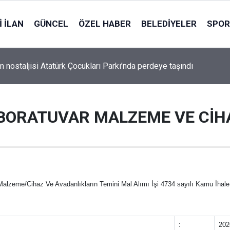
 İLAN
GÜNCEL
ÖZEL HABER
BELEDIYELER
SPOR
m nostaljisi Atatürk Çocukları Parkı’nda perdeye taşındı
BORATUVAR MALZEME VE CİHA
lzeme/Cihaz Ve Avadanlıkların Temini Mal Alımı İşi 4734 sayılı Kamu İhal
:
202