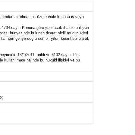
oranından az olmamak üzere ihale konusu iş veya
e 4734 sayılı Kanuna göre yapılacak ihalelere ilişkin
odası bünyesinde bulunan ticaret sicili müdürlükleri
rihten geriye doğru son bir yıldır kesintisiz olarak
neyiminin 13/1/2011 tarihli ve 6102 sayılı Türk
e kullanılması halinde bu hukuki ilişkiyi ve bu
og