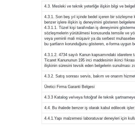
4.3. Mesleki ve teknik yeterliğe ilişkin bilgi ve belge
4.3.1. Son beş yıl içinde bedel içeren bir sözleşm
benzer işlere ilişkin iş deneyimini gösteren belgelere
4.3.1.1. Tüzel kişi tarafından iş deneyimini gösterme
sözleşmelerin yürütülmesi konusunda temsile ve yönet
veya yeminli mali müşavir ya da serbest muhasebeci m
bu şartların korunduğunu gösteren, e-forma uygun be
4.3.1.2. 4734 sayılı Kanun kapsamındaki idarelere taa
Ticaret Kanununun 195 inci maddesinin ikinci fıkrası
ilişkinin süresini tevsik eden belgelerin sunulması z
4.3.2. Satış sonrası servis, bakım ve onarım hizmetl
Üretici Firma Garanti Belgesi
4.3.3 Katalog ve/veya fotoğraf ile teknik şartnameye 
4.4. Bu ihalede benzer iş olarak kabul edilecek işler
4.4.1.Yapı malzemesi laboratuvar deneyleri için kul