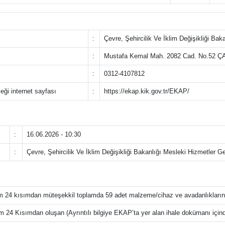
:
Çevre, Şehircilik Ve İklim Değişikliği Ba
:
Mustafa Kemal Mah. 2082 Cad. No.52
:
0312-4107812
ceği internet sayfası
:
https://ekap.kik.gov.tr/EKAP/
:
16.06.2026 - 10:30
:
Çevre, Şehircilik Ve İklim Değişikliği Bakanlığı Mesleki Hizmetler 
m 24 kısımdan müteşekkil toplamda 59 adet malzeme/cihaz ve avadanlıkların
m 24 Kısımdan oluşan (Ayrıntılı bilgiye EKAP’ta yer alan ihale dokümanı içinde