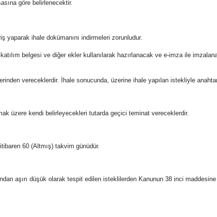
asına göre belirlenecektir.
riş yaparak ihale dokümanını indirmeleri zorunludur.
 katılım belgesi ve diğer ekler kullanılarak hazırlanacak ve e-imza ile imzala
l üzerinden vereceklerdir. İhale sonucunda, üzerine ihale yapılan istekliyle anah
amak üzere kendi belirleyecekleri tutarda geçici teminat vereceklerdir.
en itibaren 60 (Altmış) takvim günüdür.
fından aşırı düşük olarak tespit edilen isteklilerden Kanunun 38 inci maddesine