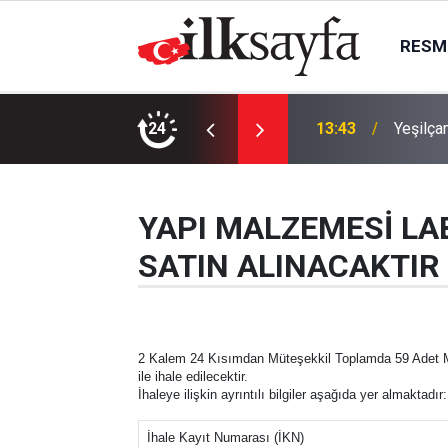
RESMI
emesi: Yeni dönem resmen başladı
24
13:43
Yeşilça
YAPI MALZEMESİ LA
SATIN ALINACAKTIR
2 Kalem 24 Kısımdan Müteşekkil Toplamda 59 Adet Ma
ile ihale edilecektir.
İhaleye ilişkin ayrıntılı bilgiler aşağıda yer almaktadır:
İhale Kayıt Numarası (İKN)