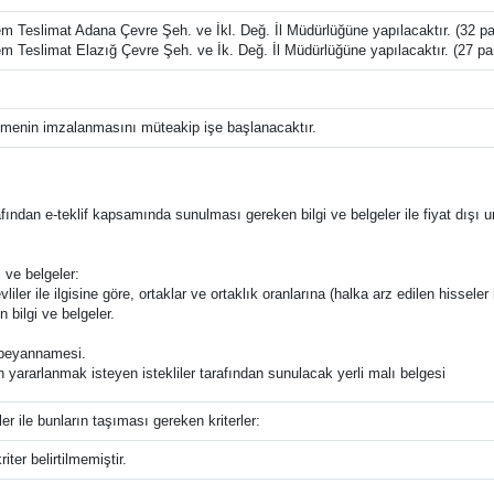
em Teslimat Adana Çevre Şeh. ve İkl. Değ. İl Müdürlüğüne yapılacaktır. (32 pa
em Teslimat Elazığ Çevre Şeh. ve İk. Değ. İl Müdürlüğüne yapılacaktır. (27 pa
menin imzalanmasını müteakip işe başlanacaktır.
tarafından e-teklif kapsamında sunulması gereken bilgi ve belgeler ile fiyat dışı u
 ve belgeler:
liler ile ilgisine göre, ortaklar ve ortaklık oranlarına (halka arz edilen hisseler 
n bilgi ve belgeler.
ğı beyannamesi.
an yararlanmak isteyen istekliler tarafından sunulacak yerli malı belgesi
ler ile bunların taşıması gereken kriterler:
iter belirtilmemiştir.