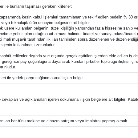
ler ile bunların taşıması gereken kriterler:
e kapsamında kesin kabul işlemleri tamamlanan ve teklif edilen bedelin % 30 
 veya teknolojik ürün deneyim belgesine ait bilgiler.
k üzere kullanılan belgenin, tüzel kişiliğin yarısından fazla hissesine sahip v
ime yetkili olan ortağına ait olması halinde, ticaret ve sanayi odası/ticaret 
ali müşavir tarafından ilk ilan tarihinden sonra düzenlenen ve düzenlendiği ta
lgenin kullanılması zorunludur.
hhüt edilenler dışında yurt dışında gerçekleştirilen işlerden elde edilen iş de
 gereğince pay çoğunluğuna dayanarak kurulan şirketler topluluğu ilişkisi içind
orunludur.
eri ile yedek parça sağlanmasına ilişkin belge:
cevapları ve açıklamaları içeren dokümana ilişkin belgelere ait bilgiler: Katal
:
lanılan her türlü makine ve cihazın satışını veya imalatını yapmış olmak.