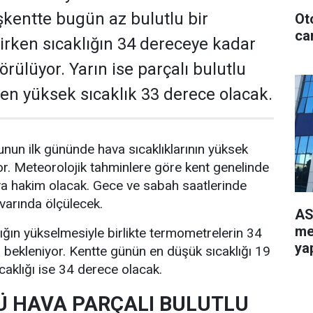
kentte bugün az bulutlu bir
Ot
can
rken sıcaklığın 34 dereceye kadar
rülüyor. Yarın ise parçalı bulutlu
e en yüksek sıcaklık 33 derece olacak.
nun ilk gününde hava sıcaklıklarının yüksek
r. Meteorolojik tahminlere göre kent genelinde
va hakim olacak. Gece ve sabah saatlerinde
ivarında ölçülecek.
AS
me
lığın yükselmesiyle birlikte termometrelerin 34
yap
bekleniyor. Kentte günün en düşük sıcaklığı 19
caklığı ise 34 derece olacak.
 HAVA PARÇALI BULUTLU