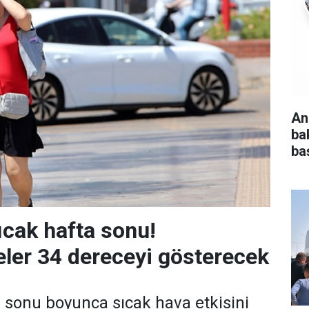
An
ba
baş
ıcak hafta sonu!
ler 34 dereceyi gösterecek
 sonu boyunca sıcak hava etkisini