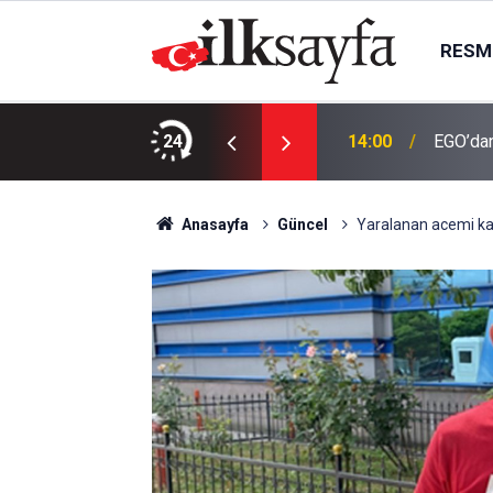
RESMI
 işletme hakkını gelir paylaşımıyla
24
14:00
EGO’dan
Anasayfa
Güncel
Yaralanan acemi ka