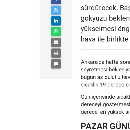
sürdürecek. Baş
gökyüzü bekleni
yükselmesi öngö
hava ile birlikt
Ankara’da hafta sonu
seyretmesi bekleniyo
bugün az bulutlu ha
sıcaklık 19 derece c
Gün içerisinde sıcak
dereceyi göstermesi 
derece, en yüksek sı
PAZAR GÜNÜ