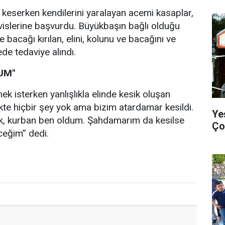
keserken kendilerini yaralayan acemi kasaplar,
rvislerine başvurdu. Büyükbaşın bağlı olduğu
bacağı kırılan, elini, kolunu ve bacağını ve
de tedaviye alındı.
UM"
 isterken yanlışlıkla elinde kesik oluşan
ekte hiçbir şey yok ama bizim atardamar kesildi.
Ye
k, kurban ben oldum. Şahdamarım da kesilse
Ço
eğim” dedi.