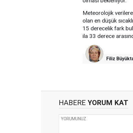
olması bekleniyor.
Meteorolojik verile
olan en düşük sıcakl
15 derecelik fark bu
ila 33 derece arası
Filiz Büyükt
HABERE
YORUM KAT