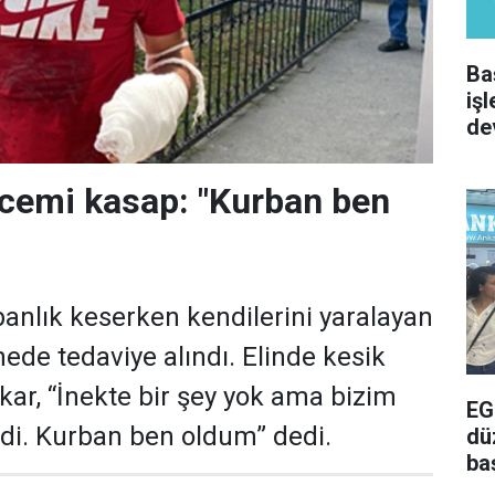
Ba
iş
de
cemi kasap: "Kurban ben
nlık keserken kendilerini yaralayan
ede tedaviye alındı. Elinde kesik
kar, “İnekte bir şey yok ama bizim
EG
di. Kurban ben oldum” dedi.
dü
ba