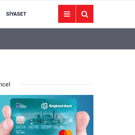
SIYASET
13:43
Yeşilçam nostaljisi Atatürk Çocukları Parkı’nda 
ncel