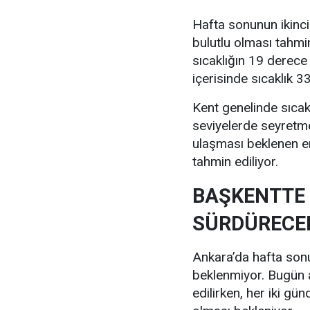
Hafta sonunun ikinc
bulutlu olması tahmi
sıcaklığın 19 derece
içerisinde sıcaklık 
Kent genelinde sıcak
seviyelerde seyretm
ulaşması beklenen e
tahmin ediliyor.
BAŞKENTTE 
SÜRDÜRECE
Ankara’da hafta sonu 
beklenmiyor. Bugün a
edilirken, her iki gü