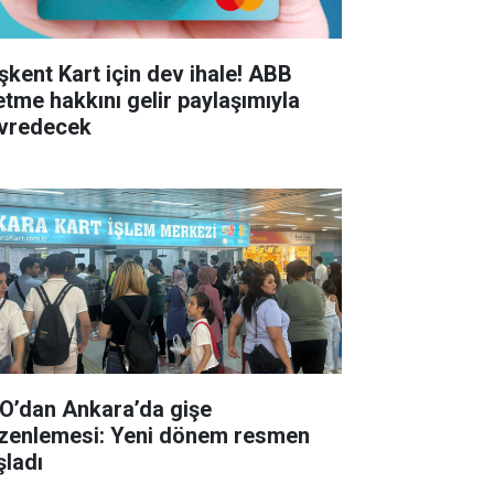
şkent Kart için dev ihale! ABB
letme hakkını gelir paylaşımıyla
vredecek
O’dan Ankara’da gişe
zenlemesi: Yeni dönem resmen
şladı