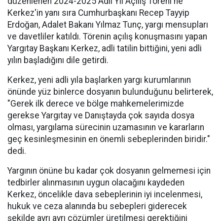
düzenlenen 2024-2025 Adli Yıl Açılış Töreni'ne
Kerkez'in yanı sıra Cumhurbaşkanı Recep Tayyip
Erdoğan, Adalet Bakanı Yılmaz Tunç, yargı mensupları
ve davetliler katıldı. Törenin açılış konuşmasını yapan
Yargıtay Başkanı Kerkez, adli tatilin bittiğini, yeni adli
yılın başladığını dile getirdi.
Kerkez, yeni adli yıla başlarken yargı kurumlarının
önünde yüz binlerce dosyanın bulunduğunu belirterek,
"Gerek ilk derece ve bölge mahkemelerimizde
gerekse Yargıtay ve Danıştayda çok sayıda dosya
olması, yargılama sürecinin uzamasının ve kararların
geç kesinleşmesinin en önemli sebeplerinden biridir."
dedi.
Yargının önüne bu kadar çok dosyanın gelmemesi için
tedbirler alınmasının uygun olacağını kaydeden
Kerkez, öncelikle dava sebeplerinin iyi incelenmesi,
hukuk ve ceza alanında bu sebepleri giderecek
şekilde ayrı ayrı çözümler üretilmesi gerektiğini