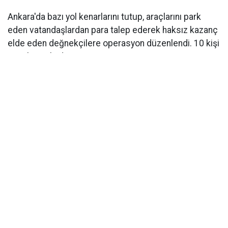
Ankara'da bazı yol kenarlarını tutup, araçlarını park
eden vatandaşlardan para talep ederek haksız kazanç
elde eden değnekçilere operasyon düzenlendi. 10 kişi
gözaltına alındı.
Başkent Ankara'da bazı cadde ve işletmelerin önünde
korsan otoparkçılık ve değnekçilik yaptığı belirlenen
kişilere yönelik operasyonda 10 şüpheli gözaltına
alındı.
Ankara Cumhuriyet Başsavcılığı'nın başlattığı
soruşturma kapsamında Ankara Emniyet Müdürlüğü
Asayiş Şube Müdürlüğü ekipleri, değnekçi ve korsan
otoparkçıların bazı cadde ve işletmelerin önlerinde
sürücülerden park parası alarak haksız kazanç elde
ettiğini belirledi. Teknik ve fiziki takibin ardından
harekete geçen ekipler, şüphelilerin yakalanmasına