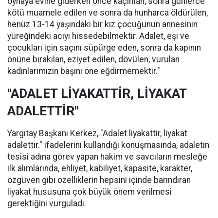
oynaya evine giderken önce kaçırılan, sonra günlerce
kötü muamele edilen ve sonra da hunharca öldürülen,
henüz 13-14 yaşındaki bir kız çocuğunun annesinin
yüreğindeki acıyı hissedebilmektir. Adalet, eşi ve
çocukları için saçını süpürge eden, sonra da kapının
önüne bırakılan, eziyet edilen, dövülen, vurulan
kadınlarımızın başını öne eğdirmemektir."
"ADALET LİYAKATTİR, LİYAKAT
ADALETTİR"
Yargıtay Başkanı Kerkez, "Adalet liyakattir, liyakat
adalettir." ifadelerini kullandığı konuşmasında, adaletin
tesisi adına görev yapan hakim ve savcıların mesleğe
ilk alımlarında, ehliyet, kabiliyet, kapasite, karakter,
özgüven gibi özelliklerin hepsini içinde barındıran
liyakat hususuna çok büyük önem verilmesi
gerektiğini vurguladı.