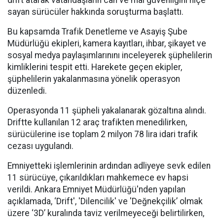
drift atarak vatandaşların can ve mal güvenliğini hiçe
sayan sürücüler hakkında soruşturma başlattı.
Bu kapsamda Trafik Denetleme ve Asayiş Şube
Müdürlüğü ekipleri, kamera kayıtları, ihbar, şikayet ve
sosyal medya paylaşımlarınını inceleyerek şüphelilerin
kimliklerini tespit etti. Harekete geçen ekipler,
şüphelilerin yakalanmasına yönelik operasyon
düzenledi.
Operasyonda 11 şüpheli yakalanarak gözaltına alındı.
Driftte kullanılan 12 araç trafikten menedilirken,
sürücülerine ise toplam 2 milyon 78 lira idari trafik
cezası uygulandı.
Emniyetteki işlemlerinin ardından adliyeye sevk edilen
11 sürücüye, çıkarıldıkları mahkemece ev hapsi
verildi. Ankara Emniyet Müdürlüğü'nden yapılan
açıklamada, ‘Drift', 'Dilencilik' ve 'Değnekçilik’ olmak
üzere ‘3D’ kuralında taviz verilmeyeceği belirtilirken,