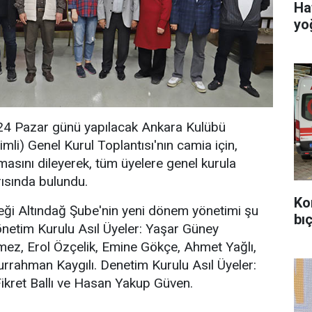
Ha
yo
24 Pazar günü yapılacak Ankara Kulübü
mli) Genel Kurul Toplantısı'nın camia için,
lmasını dileyerek, tüm üyelere genel kurula
ısında bulundu.
Ko
ği Altındağ Şube'nin yeni dönem yönetimi şu
bıç
önetim Kurulu Asıl Üyeler: Yaşar Güney
ez, Erol Özçelik, Emine Gökçe, Ahmet Yağlı,
rrahman Kaygılı. Denetim Kurulu Asıl Üyeler:
ikret Ballı ve Hasan Yakup Güven.