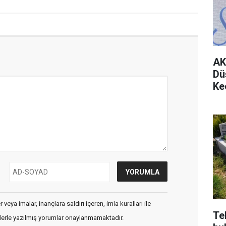
AK
Dü
Ke
veya imalar, inançlara saldırı içeren, imla kuralları ile
Te
flerle yazılmış yorumlar onaylanmamaktadır.