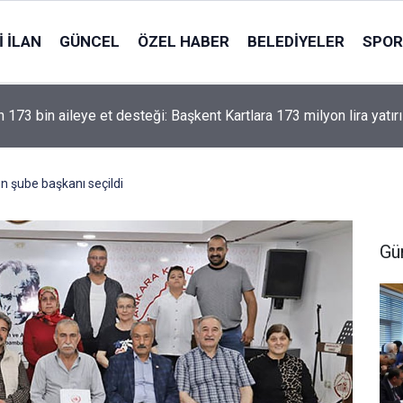
 İLAN
GÜNCEL
ÖZEL HABER
BELEDIYELER
SPOR
 173 bin aileye et desteği: Başkent Kartlara 173 milyon lira yatırı
 şube başkanı seçildi
Gü