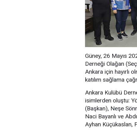
Güney, 26 Mayıs 20
Derneği Olağan (Seçi
Ankara için hayırlı o
katılım sağlama çağr
Ankara Kulübü Derne
isimlerden oluştu: Y
(Başkan), Neşe Sönm
Naci Bayanlı ve Abdu
Ayhan Küçükaslan, F