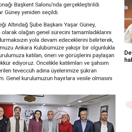
onağı Başkent Salonu'nda gerçekleştirildi.
 Güney yeniden seçildi.
ği Altındağ Şube Başkanı Yaşar Güney,
olarak olağan genel sürecini tamamladıklarını
 durmaksızın yola devam edeceklerini belirterek,
umuzu Ankara Kulübümüze yakışır bir olgunlukla
De
rulumuza katılan, öneri ve görüşlerini paylaşan
ha
kkür ediyoruz. Öncelikle katılımları ve şahsım
rilen teveccüh adına üyelerimize şükran
um. Genel kurulumuzun hayırlara vesile olmasını