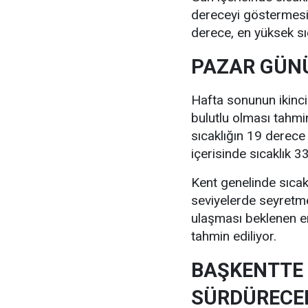
dereceyi göstermesi 
derece, en yüksek sı
PAZAR GÜNÜ
Hafta sonunun ikinc
bulutlu olması tahmi
sıcaklığın 19 derece
içerisinde sıcaklık 
Kent genelinde sıcak
seviyelerde seyretm
ulaşması beklenen e
tahmin ediliyor.
BAŞKENTTE 
SÜRDÜRECE