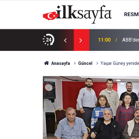
RESMI
olunun dört temel unsuru
24
11:00
ABB’den
Anasayfa
Güncel
Yaşar Güney yeniden