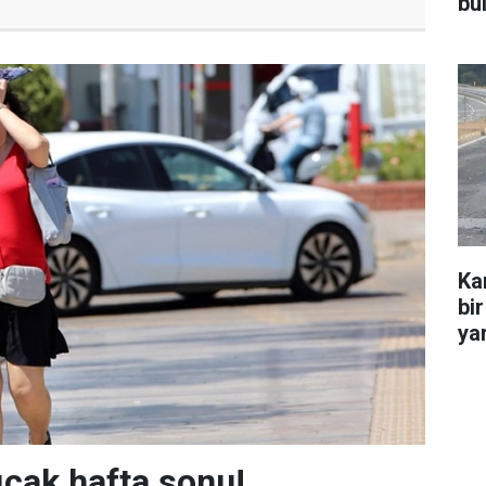
bu
Ka
bir
yar
ıcak hafta sonu!