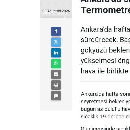
Termometre
08 Ağustos 2026
Ankara’da hafta
sürdürecek. Baş
gökyüzü bekleni
yükselmesi öngö
hava ile birlikt
Ankara’da hafta sonu
seyretmesi bekleniyo
bugün az bulutlu ha
sıcaklık 19 derece c
Gün içerisinde sıcak