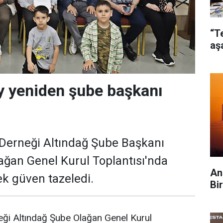
“T
aş
y yeniden şube başkanı
Derneği Altındağ Şube Başkanı
ağan Genel Kurul Toplantısı'nda
An
ek güven tazeledi.
Bi
ği Altındağ Şube Olağan Genel Kurul