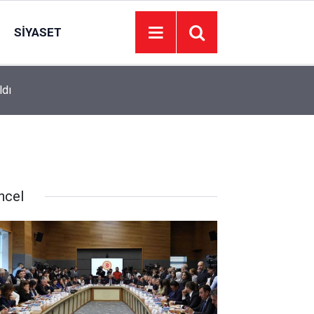
SIYASET
ldı
10:41
Süper Lig’de fikstür netleşti! İşte 2 ve 3. haftad
ncel