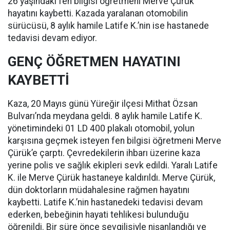
26 yaşındaki fen bilgisi öğretmeni Merve Çürük
hayatını kaybetti. Kazada yaralanan otomobilin
sürücüsü, 8 aylık hamile Latife K.’nin ise hastanede
tedavisi devam ediyor.
GENÇ ÖĞRETMEN HAYATINI
KAYBETTİ
Kaza, 20 Mayıs günü Yüreğir ilçesi Mithat Özsan
Bulvarı’nda meydana geldi. 8 aylık hamile Latife K.
yönetimindeki 01 LD 400 plakalı otomobil, yolun
karşısına geçmek isteyen fen bilgisi öğretmeni Merve
Çürük’e çarptı. Çevredekilerin ihbarı üzerine kaza
yerine polis ve sağlık ekipleri sevk edildi. Yaralı Latife
K. ile Merve Çürük hastaneye kaldırıldı. Merve Çürük,
dün doktorların müdahalesine rağmen hayatını
kaybetti. Latife K.’nin hastanedeki tedavisi devam
ederken, bebeğinin hayati tehlikesi bulunduğu
öğrenildi. Bir süre önce sevgilisiyle nişanlandığı ve