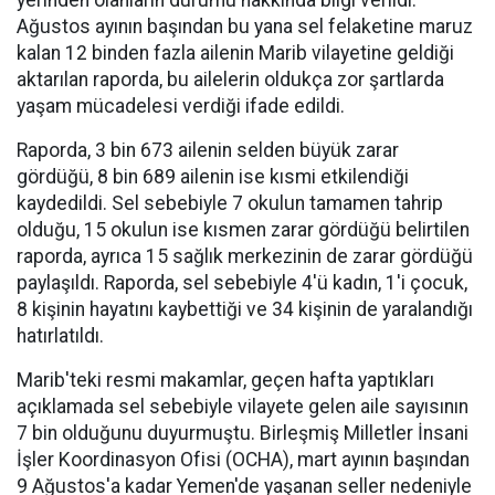
yerinden olanların durumu hakkında bilgi verildi.
Ağustos ayının başından bu yana sel felaketine maruz
kalan 12 binden fazla ailenin Marib vilayetine geldiği
aktarılan raporda, bu ailelerin oldukça zor şartlarda
yaşam mücadelesi verdiği ifade edildi.
Raporda, 3 bin 673 ailenin selden büyük zarar
gördüğü, 8 bin 689 ailenin ise kısmi etkilendiği
kaydedildi. Sel sebebiyle 7 okulun tamamen tahrip
olduğu, 15 okulun ise kısmen zarar gördüğü belirtilen
raporda, ayrıca 15 sağlık merkezinin de zarar gördüğü
paylaşıldı. Raporda, sel sebebiyle 4'ü kadın, 1'i çocuk,
8 kişinin hayatını kaybettiği ve 34 kişinin de yaralandığı
hatırlatıldı.
Marib'teki resmi makamlar, geçen hafta yaptıkları
açıklamada sel sebebiyle vilayete gelen aile sayısının
7 bin olduğunu duyurmuştu. Birleşmiş Milletler İnsani
İşler Koordinasyon Ofisi (OCHA), mart ayının başından
9 Ağustos'a kadar Yemen'de yaşanan seller nedeniyle