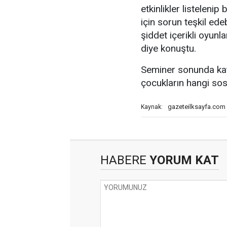
etkinlikler listelenip
için sorun teşkil ede
şiddet içerikli oyunl
diye konuştu.
Seminer sonunda kat
çocukların hangi sosy
gazeteilksayfa.com
Kaynak:
HABERE
YORUM KAT