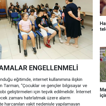
Ha
te
LAMALAR ENGELLENMELİ
duğu eğitimde, internet kullanımına ilişkin
n Tarman, “Çocuklar ve gençler bilgisayar ve
Ma
bi geliştirmeleri için teşvik edilmelidir. İnternet
iç
lecek zamanı hatırlatmak üzere alarm
tte harcanılan vakit nedeniyle yapılamayan