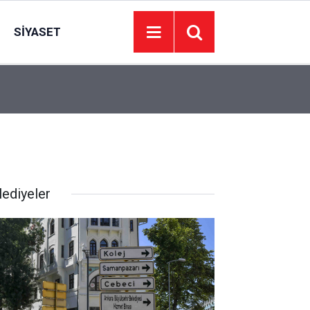
SIYASET
11:00
ABB’den 173 bin aileye et desteği: Başkent Kartla
lediyeler