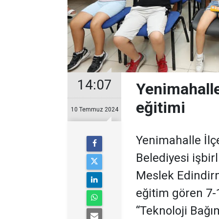
14:07
Yenimahalle'
eğitimi
10 Temmuz 2024
Yenimahalle İlç
Belediyesi işbir
Meslek Edindir
eğitim gören 7-1
“Teknoloji Bağım