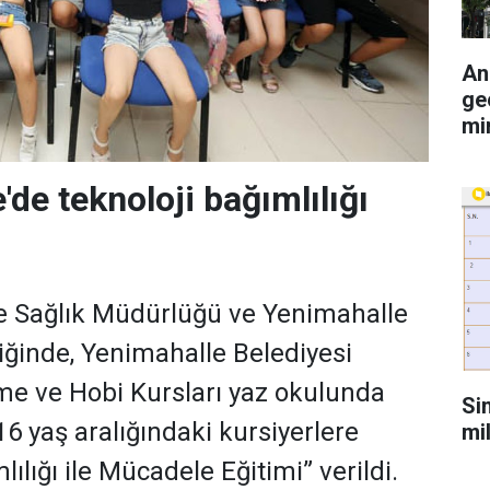
An
ge
mi
de teknoloji bağımlılığı
e Sağlık Müdürlüğü ve Yenimahalle
liğinde, Yenimahalle Belediyesi
me ve Hobi Kursları yaz okulunda
Si
6 yaş aralığındaki kursiyerlere
mi
lılığı ile Mücadele Eğitimi” verildi.