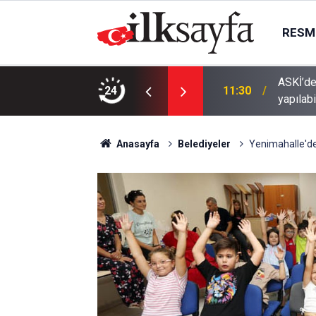
RESMI
u mesaisi: Su işlemleri cumartesi de
24
11:10
Aileden
Anasayfa
Belediyeler
Yenimahalle'de 