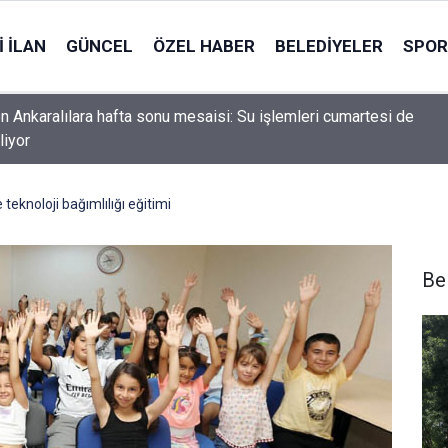
 İLAN
GÜNCEL
ÖZEL HABER
BELEDIYELER
SPOR
 topluma uzanan huzur yolunun dört temel unsuru
teknoloji bağımlılığı eğitimi
Be