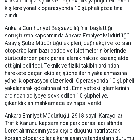
korsan otoparkçılık ve değnekçilik yaptığı belirlenen
kişilere yönelik operasyonda 10 şüpheli gözaltına
alındı.
Ankara Cumhuriyet Başsavcılığı'nın başlattığı
soruşturma kapsamında Ankara Emniyet Müdürlüğü
Asayiş Şube Müdürlüğü ekipleri, değnekçi ve korsan
otoparkçıların bazı cadde ve işletmelerin önlerinde
sürücülerden park parası alarak haksız kazanç elde
ettiğini belirledi. Teknik ve fiziki takibin ardından
harekete geçen ekipler, şüphelilerin yakalanmasına
yönelik operasyon düzenledi. Operasyonda 10 şüpheli
yakalanarak gözaltına alındı. Emniyetteki işlemlerinin
ardından adliyeye sevk edilen 10 şüpheliye,
çıkarıldıkları mahkemece ev hapsi verildi.
Ankara Emniyet Müdürlüğü, 2918 sayılı Karayolları
Trafik Kanunu kapsamında park parası adı altında
ücret alınmasının yasa dışı olduğunu hatırlatarak,
korsan otoparkçılarla karşılaşan vatandaşların durumu