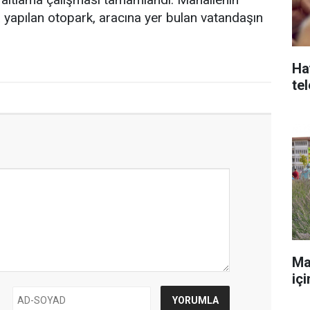
 yapılan otopark, aracına yer bulan vatandaşın
Ha
te
Ma
iç