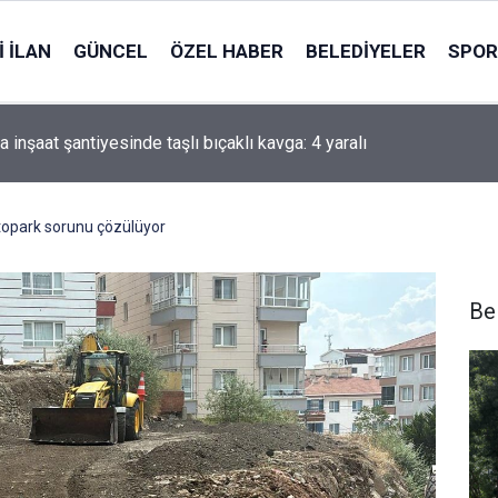
 İLAN
GÜNCEL
ÖZEL HABER
BELEDIYELER
SPOR
i'li Zorlu: Türk Dünyası Düşünce ve Araştırma Merkezi’ni Keçiören
ararı aldık
otopark sorunu çözülüyor
Be