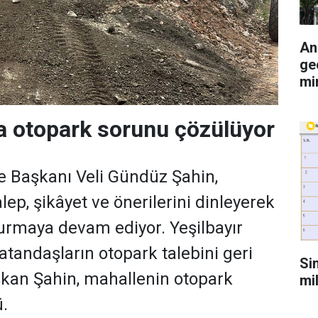
An
ge
mi
da otopark sorunu çözülüyor
 Başkanı Veli Gündüz Şahin,
lep, şikâyet ve önerilerini dinleyerek
rmaya devam ediyor. Yeşilbayır
atandaşların otopark talebini geri
Si
kan Şahin, mahallenin otopark
mi
.