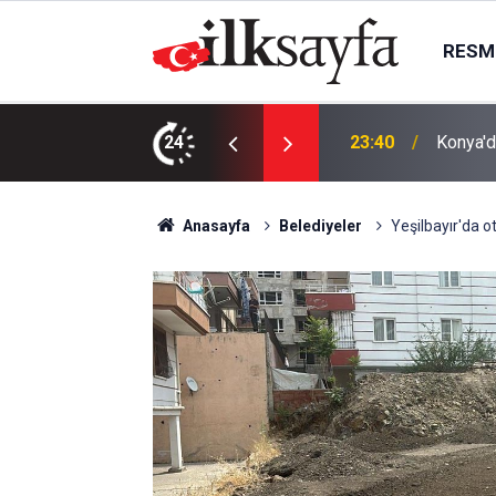
RESMI
AK Part
ı bıçaklı kavga: 4 yaralı
24
23:09
kurma k
Anasayfa
Belediyeler
Yeşilbayır'da 