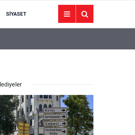
SIYASET
’de
Juventus Inter maçı hangi kanalda, Juventus Int
23:04
oynanacak?
lediyeler