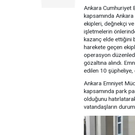
Ankara Cumhuriyet Ba
kapsamında Ankara 
ekipleri, değnekçi v
işletmelerin önlerin
kazanç elde ettiğini b
harekete geçen ekipl
operasyon düzenledi
gözaltına alındı. Emn
edilen 10 şüpheliye, 
Ankara Emniyet Müdü
kapsamında park para
olduğunu hatırlatara
vatandaşların durumu