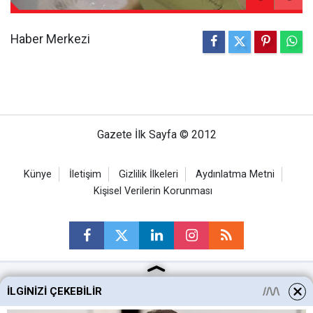
Haber Merkezi
Gazete İlk Sayfa © 2012
Künye
İletişim
Gizlilik İlkeleri
Aydınlatma Metni
Kişisel Verilerin Korunması
İLGINIZI ÇEKEBILIR
Ankara Haberleri