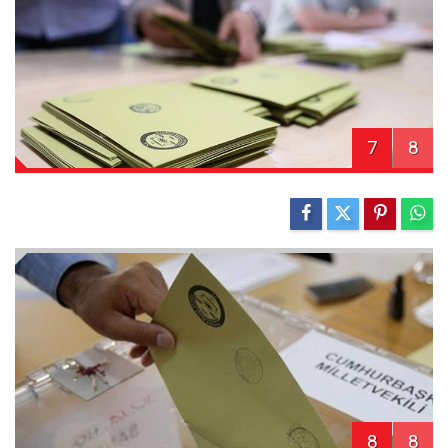
7
8
8
8