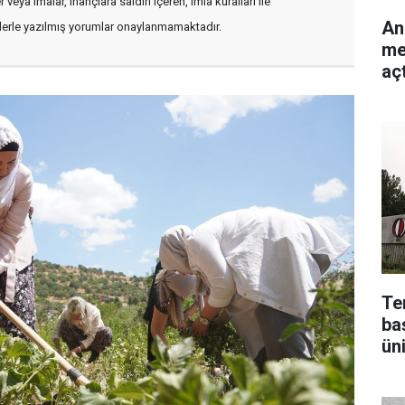
veya imalar, inançlara saldırı içeren, imla kuralları ile
An
flerle yazılmış yorumlar onaylanmamaktadır.
me
açt
Te
baş
ün