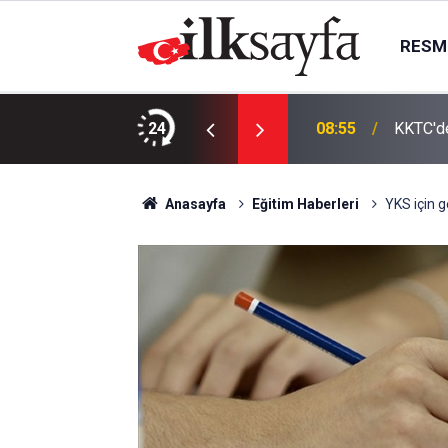
RESMI
ıcı yüklü İHA bulundu
24
08:55
KKTC'de
Anasayfa
Eğitim Haberleri
YKS için g