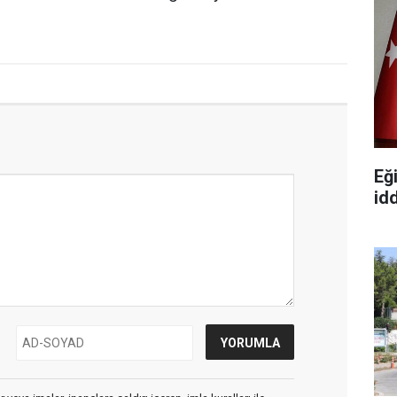
Eğ
id