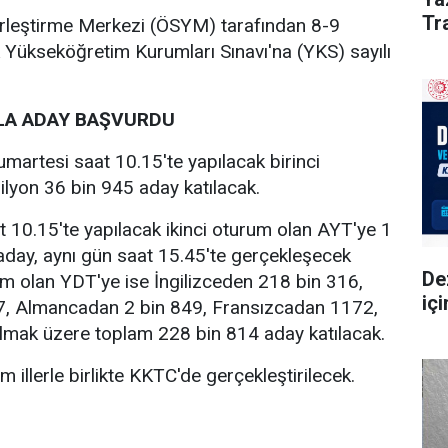
Tra
leştirme Merkezi (ÖSYM) tarafından 8-9
 Yükseköğretim Kurumları Sınavı'na (YKS) sayılı
LA ADAY BAŞVURDU
martesi saat 10.15'te yapılacak birinci
lyon 36 bin 945 aday katılacak.
 10.15'te yapılacak ikinci oturum olan AYT'ye 1
aday, aynı gün saat 15.45'te gerçekleşecek
De
m olan YDT'ye ise İngilizceden 218 bin 316,
iç
7, Almancadan 2 bin 849, Fransızcadan 1172,
lmak üzere toplam 228 bin 814 aday katılacak.
m illerle birlikte KKTC'de gerçekleştirilecek.