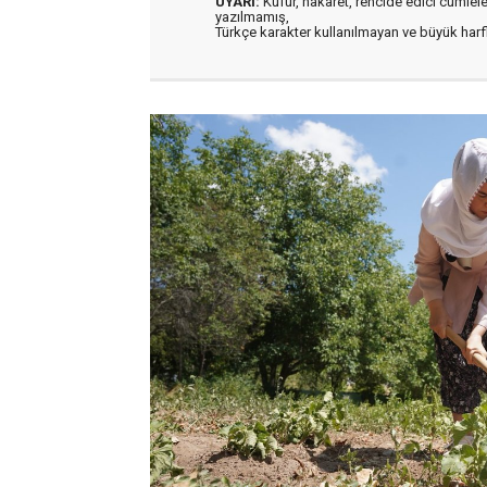
UYARI:
Küfür, hakaret, rencide edici cümleler 
yazılmamış,
Türkçe karakter kullanılmayan ve büyük har