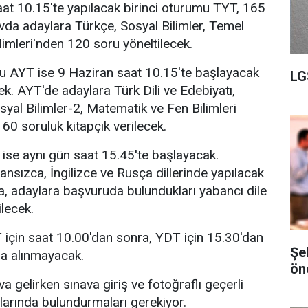
at 10.15'te yapılacak birinci oturumu TYT, 165
vda adaylara Türkçe, Sosyal Bilimler, Temel
imleri'nden 120 soru yöneltilecek.
mu AYT ise 9 Haziran saat 10.15'te başlayacak
LG
k. AYT'de adaylara Türk Dili ve Edebiyatı,
syal Bilimler-2, Matematik ve Fen Bilimleri
60 soruluk kitapçık verilecek.
se aynı gün saat 15.45'te başlayacak.
nsızca, İngilizce ve Rusça dillerinde yapılacak
a, adaylara başvuruda bulundukları yabancı dile
ilecek.
 için saat 10.00'dan sonra, YDT için 15.30'dan
Şe
na alınmayacak.
ön
a gelirken sınava giriş ve fotoğraflı geçerli
nlarında bulundurmaları gerekiyor.