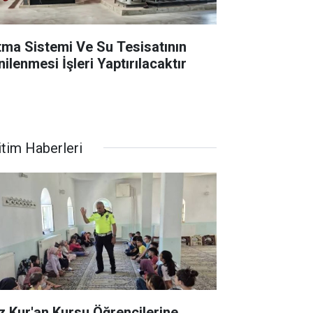
ıtma Sistemi Ve Su Tesisatının
ilenmesi İşleri Yaptırılacaktır
itim Haberleri
z Kur'an Kursu Öğrencilerine