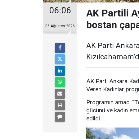
06:06
AK Partili A
bostan çapa
06 Ağustos 2026
AK Parti Ankara
Kızılcahamam’da
AK Parti Ankara Kad
Veren Kadınlar prog
Programın amacı “Top
gücünü ve kadın emeğ
edildi.