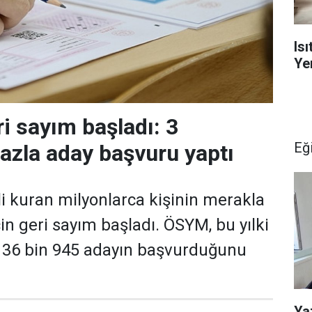
Is
Yen
ri sayım başladı: 3
Eğ
azla aday başvuru yaptı
li kuran milyonlarca kişinin merakla
in geri sayım başladı. ÖSYM, bu yılki
n 36 bin 945 adayın başvurduğunu
Ya