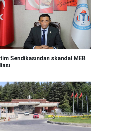
itim Sendikasından skandal MEB
diası