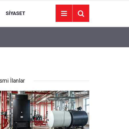
SIYASET
07:04
CHP’li Başkan AK Parti’ye katılıyor
smi İlanlar