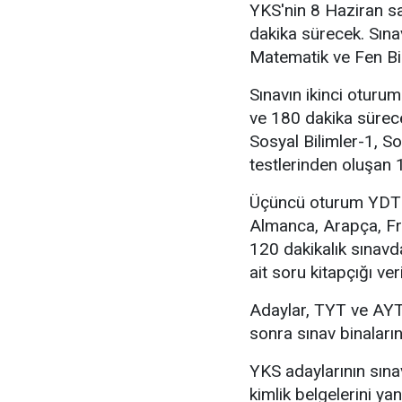
YKS'nin 8 Haziran sa
dakika sürecek. Sına
Matematik ve Fen Bil
Sınavın ikinci oturu
ve 180 dakika sürece
Sosyal Bilimler-1, So
testlerinden oluşan 1
Üçüncü oturum YDT i
Almanca, Arapça, Fra
120 dakikalık sınavd
ait soru kitapçığı ver
Adaylar, TYT ve AYT
sonra sınav binaları
YKS adaylarının sınav
kimlik belgelerini ya