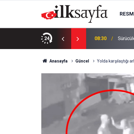
RESMI
zalar artıyor
24
08:30
Sürücül
Anasayfa
Güncel
Yolda karşılaştığı a