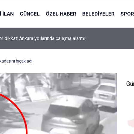
 İLAN
GÜNCEL
ÖZEL HABER
BELEDIYELER
SPOR
er dikkat: Ankara yollarında çalışma alarmı!
rkadaşını bıçakladı
Gü