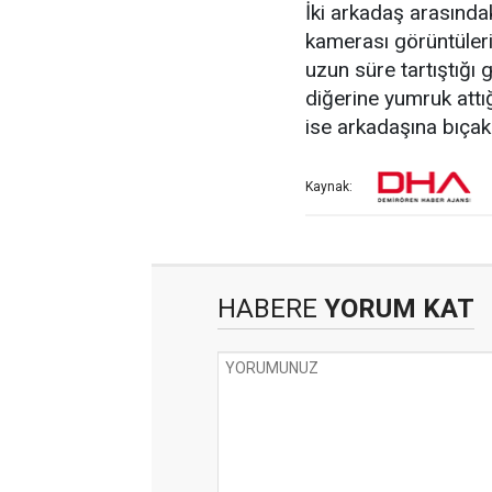
İki arkadaş arasında
kamerası görüntülerin
uzun süre tartıştığı 
diğerine yumruk attığ
ise arkadaşına bıçakl
Kaynak:
HABERE
YORUM KAT