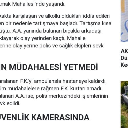
kmak Mahallesi'nde yaşandı.
kta karşılaşan ve alkollü oldukları iddia edilen
yen bir nedenle tartışmaya başladı. Tartışma kısa
ştü. A.A. yanında bulunan bıçakla arkadaşı
aklayarak olay yerinden kaçtı. Mahalle
erine olay yerine polis ve sağlık ekipleri sevk
AK
Dü
Ke
IN MÜDAHALESİ YETMEDİ
yaralanan F.K.'yi ambulansla hastaneye kaldırdı.
üm müdahalelere rağmen F.K. kurtarılamadı.
lanan A.A. ise, polis merkezindeki işlemlerinin
k edildi.
ÜVENLİK KAMERASINDA