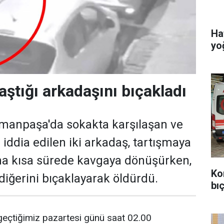
Ha
yo
aştığı arkadaşını bıçakladı
smanpaşa'da sokakta karşılaşan ve
ı iddia edilen iki arkadaş, tartışmaya
ma kısa sürede kavgaya dönüşürken,
Ko
 diğerini bıçaklayarak öldürdü.
bıç
geçtiğimiz pazartesi günü saat 02.00