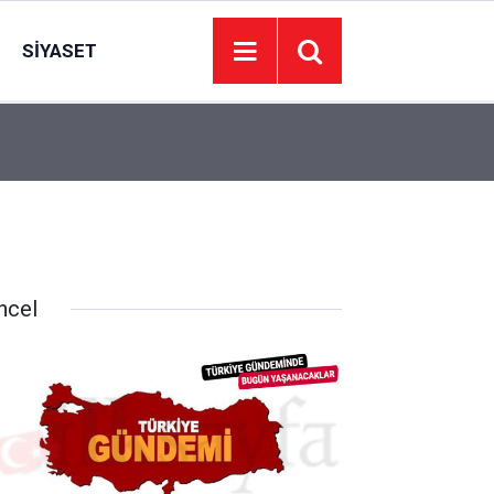
SIYASET
08:26
Hafta sonu gündemi Ankara’da yoğun geçecek
ncel