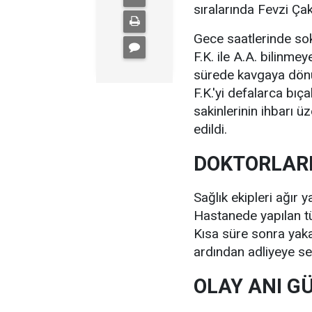
sıralarında Fevzi Ça
Gece saatlerinde soka
F.K. ile A.A. bilinme
sürede kavgaya dönü
F.K.'yi defalarca bıç
sakinlerinin ihbarı üz
edildi.
DOKTORLAR
Sağlık ekipleri ağır 
Hastanede yapılan t
Kısa süre sonra yaka
ardından adliyeye sev
OLAY ANI G