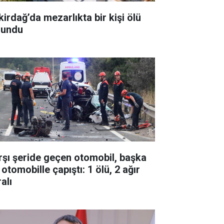
kirdağ’da mezarlıkta bir kişi ölü
lundu
rşı şeride geçen otomobil, başka
 otomobille çapıştı: 1 ölü, 2 ağır
alı