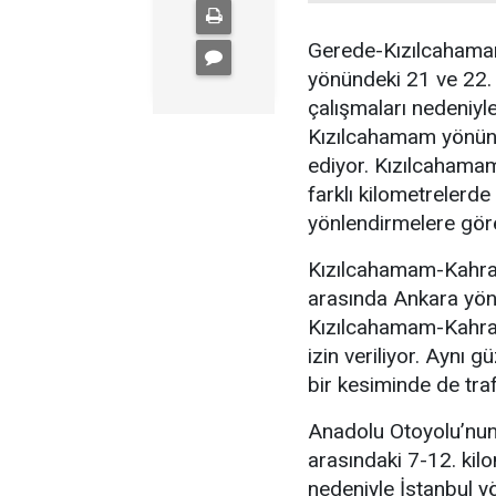
Gerede-Kızılcahama
yönündeki 21 ve 22. 
çalışmaları nedeniyle
Kızılcahamam yönünd
ediyor. Kızılcaham
farklı kilometrelerde
yönlendirmelere göre
Kızılcahamam-Kahra
arasında Ankara yönün
Kızılcahamam-Kahra
izin veriliyor. Aynı 
bir kesiminde de traf
Anadolu Otoyolu’nun
arasındaki 7-12. kil
nedeniyle İstanbul yö