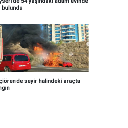
yseri'de 54 yaşındaki adam evinde
ü bulundu
çiören'de seyir halindeki araçta
ngın