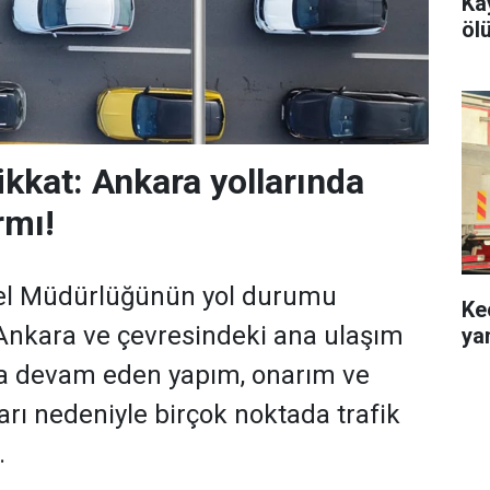
Ka
öl
ikkat: Ankara yollarında
rmı!
nel Müdürlüğünün yol durumu
Ke
 Ankara ve çevresindeki ana ulaşım
ya
a devam eden yapım, onarım ve
arı nedeniyle birçok noktada trafik
.