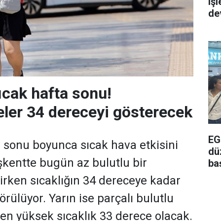
iş
de
ıcak hafta sonu!
ler 34 dereceyi gösterecek
EG
 sonu boyunca sıcak hava etkisini
dü
kentte bugün az bulutlu bir
ba
rken sıcaklığın 34 dereceye kadar
rülüyor. Yarın ise parçalı bulutlu
e en yüksek sıcaklık 33 derece olacak.