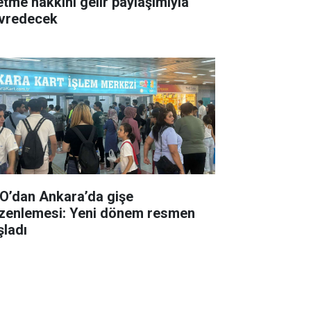
letme hakkını gelir paylaşımıyla
vredecek
O’dan Ankara’da gişe
zenlemesi: Yeni dönem resmen
şladı