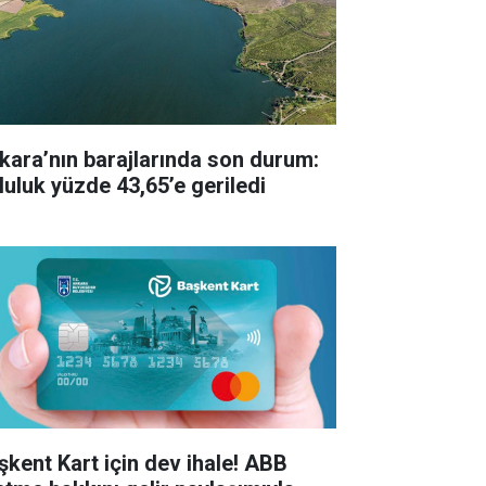
kara’nın barajlarında son durum:
luluk yüzde 43,65’e geriledi
şkent Kart için dev ihale! ABB