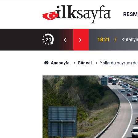
RESMI
aralı
24
18:21
Kütahya
Anasayfa
Güncel
Yollarda bayram den