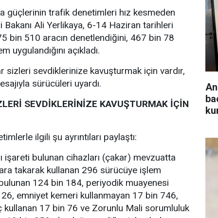
 güçlerinin trafik denetimleri hız kesmeden
i Bakanı Ali Yerlikaya, 6-14 Haziran tarihleri
5 bin 510 aracın denetlendiğini, 467 bin 78
em uygulandığını açıkladı.
ar sizleri sevdiklerinize kavuşturmak için vardır,
esajıyla sürücüleri uyardı.
An
ba
ZLERİ SEVDİKLERİNİZE KAVUŞTURMAK İÇİN
ku
mlerle ilgili şu ayrıntıları paylaştı:
arı işareti bulunan cihazları (çakar) mevzuatta
lara takarak kullanan 296 sürücüye işlem
de bulunan 124 bin 184, periyodik muayenesi
n 26, emniyet kemeri kullanmayan 17 bin 746,
 kullanan 17 bin 76 ve Zorunlu Mali sorumluluk