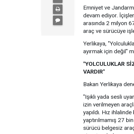
Emniyet ve Jandarma
devam ediyor. İçişler
arasında 2 milyon 67
araç ve sürücüye işl
Yerlikaya, "Yolculukl
ayırmak için değil" m
"YOLCULUKLAR Sİ
VARDIR"
Bakan Yerlikaya deneti
"Işıklı yada sesli uy
izin verilmeyen araç
yapıldı. Hız ihlalin
yaptırılmamış 27 bi
sürücü belgesiz araç