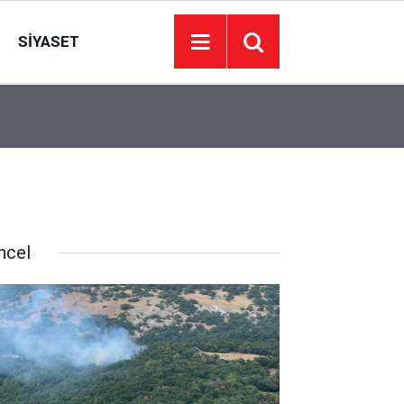
SIYASET
17:30
Bugün maç var mı? 8 Ağustos Cumartesi bugün k
ncel