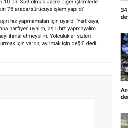
n 10 bin 359 olmak üzere diğer işlemlerle
 bin 78 araca/sürücüye işlem yapıldı"
34
de
aşırı hız yapmamaları için uyardı. Yerlikaya,
arına harfiyen uyalım, aşırı hız yapmayalım.
yı ihmal etmeyelim. Yolculuklar sizleri
urmak için vardır, ayırmak için değil" dedi.
An
de