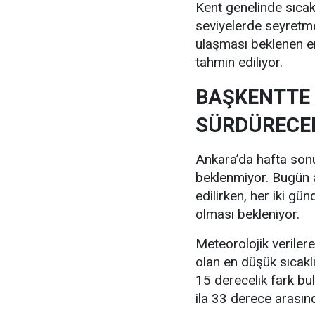
Kent genelinde sıcak
seviyelerde seyretm
ulaşması beklenen e
tahmin ediliyor.
BAŞKENTTE 
SÜRDÜRECE
Ankara’da hafta sonu 
beklenmiyor. Bugün a
edilirken, her iki gü
olması bekleniyor.
Meteorolojik verile
olan en düşük sıcakl
15 derecelik fark bu
ila 33 derece arası