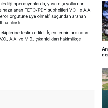
lediği operasyonlarda, yasa dışı yollardan
 hazırlanan FETÖ/PDY şüphelileri V.Ö. ile A.A.
 terör örgütüne üye olmak' suçundan aranan
tına alındı.
ekiplerine teslim edildi. İşlemlerinin ardından
.Ö., A.A. ve M.B., çıkarıldıkları hakimlikçe
An
de