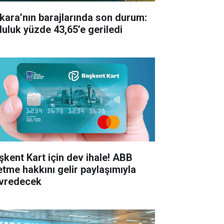
kara’nın barajlarında son durum:
luluk yüzde 43,65’e geriledi
şkent Kart için dev ihale! ABB
letme hakkını gelir paylaşımıyla
vredecek