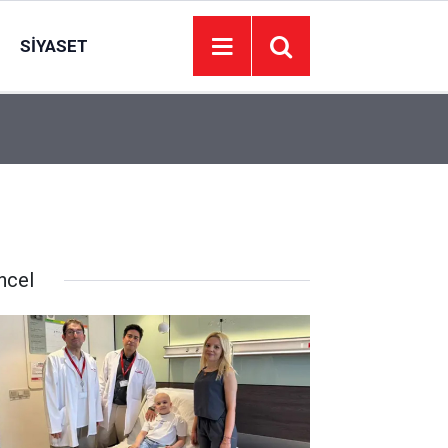
SIYASET
16:00
Ankara Üniversitesi onlarca dersliğini yenileyec
ncel