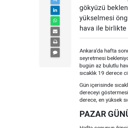
gökyüzü bekleni
yükselmesi öngö
hava ile birlikt
Ankara’da hafta sonu
seyretmesi bekleniyo
bugün az bulutlu ha
sıcaklık 19 derece c
Gün içerisinde sıcak
dereceyi göstermesi 
derece, en yüksek sı
PAZAR GÜNÜ
Hafta sonunun ikinc