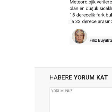
Meteorolojik verile
olan en düşük sıcakl
15 derecelik fark bu
ila 33 derece arası
Filiz Büyükt
HABERE
YORUM KAT