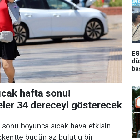
EG
dü
ba
ıcak hafta sonu!
ler 34 dereceyi gösterecek
 sonu boyunca sıcak hava etkisini
kentte bugün az bulutlu bir