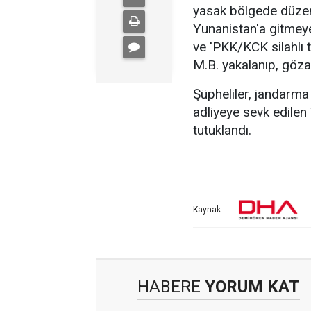
yasak bölgede düzen
Yunanistan'a gitmeye
ve 'PKK/KCK silahlı
M.B. yakalanıp, gözal
Şüpheliler, jandarma 
adliyeye sevk edilen V
tutuklandı.
Kaynak:
HABERE
YORUM KAT