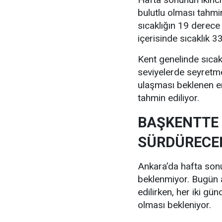
bulutlu olması tahmi
sıcaklığın 19 derece
içerisinde sıcaklık 
Kent genelinde sıcak
seviyelerde seyretm
ulaşması beklenen e
tahmin ediliyor.
BAŞKENTTE 
SÜRDÜRECE
Ankara’da hafta sonu 
beklenmiyor. Bugün a
edilirken, her iki gü
olması bekleniyor.