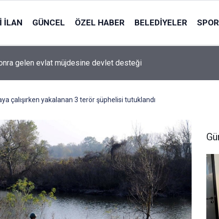
 İLAN
GÜNCEL
ÖZEL HABER
BELEDIYELER
SPOR
sonra gelen evlat müjdesine devlet desteği
a çalışırken yakalanan 3 terör şüphelisi tutuklandı
Gü