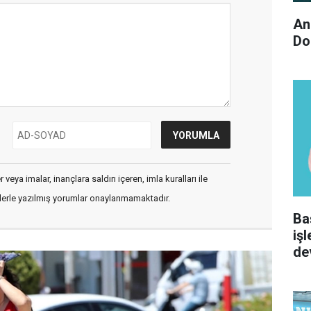
An
Do
veya imalar, inançlara saldırı içeren, imla kuralları ile
flerle yazılmış yorumlar onaylanmamaktadır.
Ba
iş
de