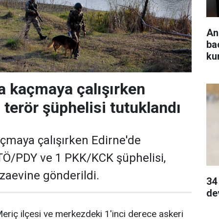
An
ba
ku
a kaçmaya çalışırken
 terör şüphelisi tutuklandı
çmaya çalışırken Edirne'de
TÖ/PDY ve 1 PKK/KCK şüphelisi,
zaevine gönderildi.
34
de
Meriç ilçesi ve merkezdeki 1'inci derece askeri