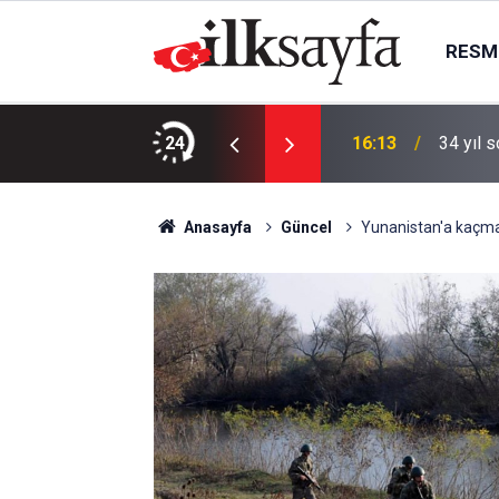
RESMI
 bacağı kesilmeden tümöründen kurtuldu
24
16:13
34 yıl 
Anasayfa
Güncel
Yunanistan'a kaçmay