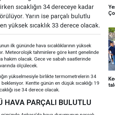
rken sıcaklığın 34 dereceye kadar
Ye
Ço
rülüyor. Yarın ise parçalı bulutlu
e en yüksek sıcaklık 33 derece olacak.
nun ilk gününde hava sıcaklıklarının yüksek
r. Meteorolojik tahminlere göre kent genelinde
va hakim olacak. Gece ve sabah saatlerinde
ivarında ölçülecek.
lığın yükselmesiyle birlikte termometrelerin 34
Ke
bekleniyor. Kentte günün en düşük sıcaklığı 19
ta
caklığı ise 34 derece olacak.
 HAVA PARÇALI BULUTLU
i gününde Ankara’da hava durumunun parçalı