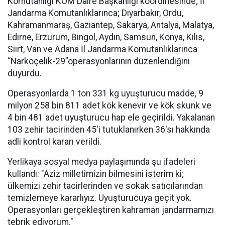
Komutanlığı KOM Daire Başkanlığı koordinesinde; İl
Jandarma Komutanlıklarınca; Diyarbakır, Ordu,
Kahramanmaraş, Gaziantep, Sakarya, Antalya, Malatya,
Edirne, Erzurum, Bingöl, Aydın, Samsun, Konya, Kilis,
Siirt, Van ve Adana İl Jandarma Komutanlıklarınca
“Narkoçelik-29”operasyonlarının düzenlendiğini
duyurdu.
Operasyonlarda 1 ton 331 kg uyuşturucu madde, 9
milyon 258 bin 811 adet kök kenevir ve kök skunk ve
4 bin 481 adet uyuşturucu hap ele geçirildi. Yakalanan
103 zehir tacirinden 45'i tutuklanırken 36'sı hakkında
adli kontrol kararı verildi.
Yerlikaya sosyal medya paylaşımında şu ifadeleri
kullandı: "Aziz milletimizin bilmesini isterim ki;
ülkemizi zehir tacirlerinden ve sokak satıcılarından
temizlemeye kararlıyız. Uyuşturucuya geçit yok.
Operasyonları gerçekleştiren kahraman jandarmamızı
tebrik ediyorum."