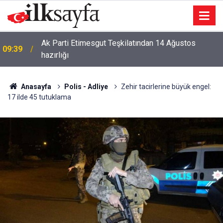
Ankara'da korsan otoparkçılık yapan değnekçilere
09:27
operasyon
Anasayfa
Polis - Adliye
Zehir tacirlerine büyük engel:
17 ilde 45 tutuklama