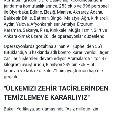
Komutanlığı KOM Daire Başkanlığı koordinesinde, il
jandarma komutanlıklarınca, 253 ekip ve 996 personel
ile Diyarbakır, Edirne, Elazığ, Manisa, Aksaray, Adana,
Balıkesir, Bitlis, Batman, Bingöl, Malatya, Ağrı, Kırklareli,
Aydın, Yalova, Afyonkarahisar, Antalya, Erzurum,
Karaman, Sakarya, Rize, Kırıkkale, Muğla, İzmir, Siirt ve
Ankara olmak üzere 26 ilde operasyonlar düzenlendi.
Operasyonlarda gözaltına alınan 91 şüpheliden 55'i
tutuklandı, 9'u hakkında adli kontrol kararı verildi. Diğer
zanlıların işlemleri devam ediyor. Aramalarda 1 ton 47
kilogram uyuşturucu, 8 milyon 249 bin kök Hint
keneviri ve kök skunk ile 21 bin uyuşturucu hap ele
geçirildi.
"ÜLKEMİZİ ZEHİR TACİRLERİNDEN
TEMİZLEMEYE KARARLIYIZ"
Bakan Yerlikaya, açıklamasında, "Aziz milletimizin