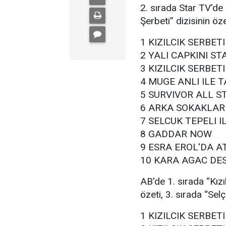
2. sırada Star TV’de 
Şerbeti” dizisinin öze
1 KIZILCIK SERBET
2 YALI CAPKINI ST
3 KIZILCIK SERBET
4 MUGE ANLI ILE T
5 SURVIVOR ALL S
6 ARKA SOKAKLAR
7 SELCUK TEPELI 
8 GADDAR NOW
9 ESRA EROL'DA A
10 KARA AGAC DES
AB'de 1. sırada “Kızıl
özeti, 3. sırada “Sel
1 KIZILCIK SERBET