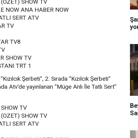
I (OZET) SHOW TV
ILE NOW ANA HABER NOW
ATLI SERT ATV
Şa
AR TV
yo
TAR TV8
TV
R SHOW TV
TANI TRT 1
Kızılcık Şerbeti”, 2. Sırada “Kızılcık Şerbeti”
rada Atv’de yayınlanan “Müge Anlı İle Tatlı Sert”
Be
I SHOW TV
Sa
I (OZET) SHOW TV
ATLI SERT ATV