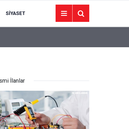
SIYASET
13:00
Başkentte Yeşilçam rüzgârı esecek: Kadir İnanır 
smi İlanlar