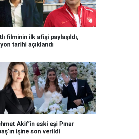
lı filminin ilk afişi paylaşıldı,
yon tarihi açıklandı
hmet Akif’in eski eşi Pınar
aş’ın işine son verildi