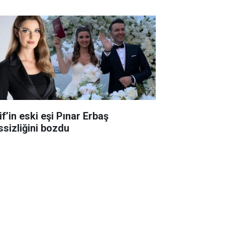
f’in eski eşi Pınar Erbaş
ssizliğini bozdu