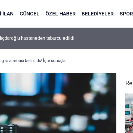
 İLAN
GÜNCEL
ÖZEL HABER
BELEDIYELER
SPOR
ılıçdaroğlu hastaneden taburcu edildi
 sıralaması belli oldu! İşte sonuçlar...
Re