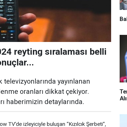
Ba
24 reyting sıralaması belli
onuçlar...
 televizyonlarında yayınlanan
lenme oranları dikkat çekiyor.
Te
Al
rı haberimizin detaylarında.
ow TV’de izleyiciyle buluşan “Kızılcık Şerbeti”,