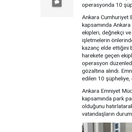
operasyonda 10 şüphe
Ankara Cumhuriyet Ba
kapsamında Ankara 
ekipleri, değnekçi v
işletmelerin önlerin
kazanç elde ettiğini b
harekete geçen ekipl
operasyon düzenledi
gözaltına alındı. Emn
edilen 10 şüpheliye, 
Ankara Emniyet Müdü
kapsamında park para
olduğunu hatırlatara
vatandaşların durumu