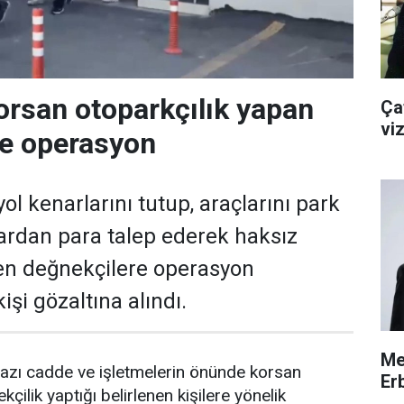
orsan otoparkçılık yapan
Çat
viz
re operasyon
ol kenarlarını tutup, araçlarını park
ardan para talep ederek haksız
en değnekçilere operasyon
işi gözaltına alındı.
Me
azı cadde ve işletmelerin önünde korsan
Erb
kçilik yaptığı belirlenen kişilere yönelik