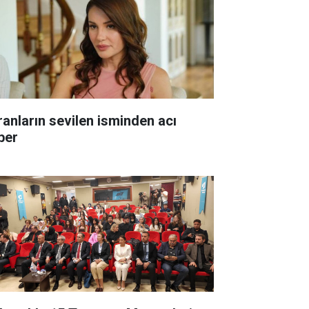
ranların sevilen isminden acı
ber