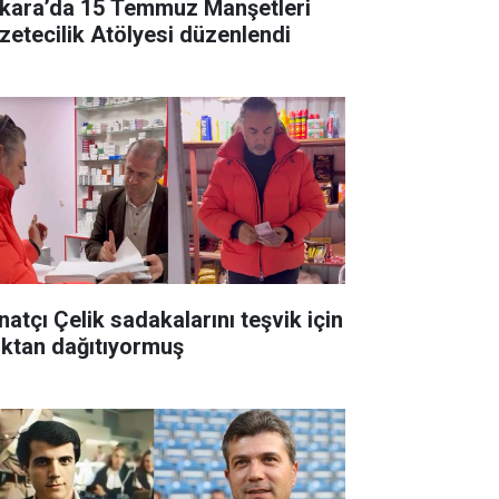
kara’da 15 Temmuz Manşetleri
zetecilik Atölyesi düzenlendi
natçı Çelik sadakalarını teşvik için
ıktan dağıtıyormuş