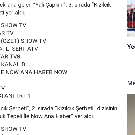
ekrana gelen “Yalı Çapkını”, 3. sırada “Kızılcık
ti yer aldı.
I SHOW TV
AR TV
I (OZET) SHOW TV
Ye
ATLI SERT ATV
TAR TV8
 KANAL D
ILE NOW ANA HABER NOW
Me
TV
TANI TRT 1
cık Şerbeti”, 2. sırada “Kızılcık Şerbeti” dizisinin
çuk Tepeli İle Now Ana Haber” yer aldı.
I SHOW TV