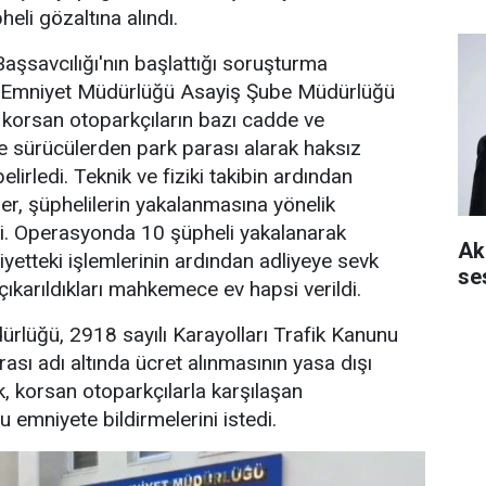
li gözaltına alındı.
şsavcılığı'nın başlattığı soruşturma
Emniyet Müdürlüğü Asayiş Şube Müdürlüğü
e korsan otoparkçıların bazı cadde ve
de sürücülerden park parası alarak haksız
elirledi. Teknik ve fiziki takibin ardından
er, şüphelilerin yakalanmasına yönelik
. Operasyonda 10 şüpheli yakalanarak
Aki
iyetteki işlemlerinin ardından adliyeye sevk
se
çıkarıldıkları mahkemece ev hapsi verildi.
rlüğü, 2918 sayılı Karayolları Trafik Kanunu
sı adı altında ücret alınmasının yasa dışı
k, korsan otoparkçılarla karşılaşan
 emniyete bildirmelerini istedi.