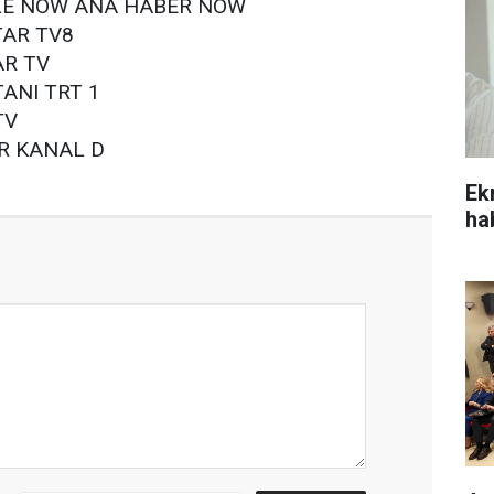
ILE NOW ANA HABER NOW
TAR TV8
AR TV
ANI TRT 1
TV
R KANAL D
Ek
ha