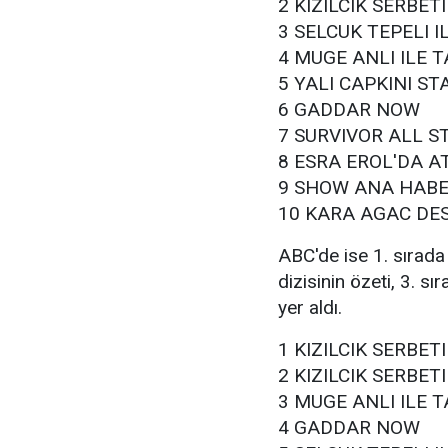
2 KIZILCIK SERBET
3 SELCUK TEPELI 
4 MUGE ANLI ILE T
5 YALI CAPKINI ST
6 GADDAR NOW
7 SURVIVOR ALL S
8 ESRA EROL'DA A
9 SHOW ANA HABE
10 KARA AGAC DES
ABC'de ise 1. sırada “
dizisinin özeti, 3. sı
yer aldı.
1 KIZILCIK SERBET
2 KIZILCIK SERBET
3 MUGE ANLI ILE T
4 GADDAR NOW