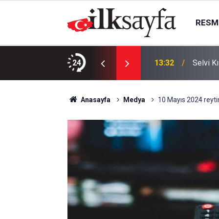
RESMI
liğimizi zedeleyen fitneye izin vermeyelim”
24
13:32
Selvi K
Anasayfa
Medya
10 Mayıs 2024 reyting