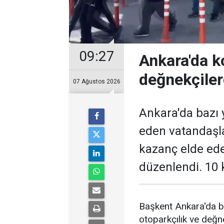
09:27
Ankara'da k
değnekçile
07 Ağustos 2026
Ankara'da bazı y
eden vatandaşl
kazanç elde ed
düzenlendi. 10 k
Başkent Ankara'da b
otoparkçılık ve değne