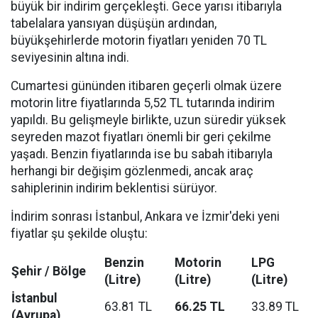
büyük bir indirim gerçekleşti. Gece yarısı itibarıyla
tabelalara yansıyan düşüşün ardından,
büyükşehirlerde motorin fiyatları yeniden 70 TL
seviyesinin altına indi.
Cumartesi gününden itibaren geçerli olmak üzere
motorin litre fiyatlarında 5,52 TL tutarında indirim
yapıldı. Bu gelişmeyle birlikte, uzun süredir yüksek
seyreden mazot fiyatları önemli bir geri çekilme
yaşadı. Benzin fiyatlarında ise bu sabah itibarıyla
herhangi bir değişim gözlenmedi, ancak araç
sahiplerinin indirim beklentisi sürüyor.
İndirim sonrası İstanbul, Ankara ve İzmir'deki yeni
fiyatlar şu şekilde oluştu:
Benzin
Motorin
LPG
Şehir / Bölge
(Litre)
(Litre)
(Litre)
İstanbul
63.81 TL
66.25 TL
33.89 TL
(Avrupa)