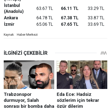
İstanbul
63.67 TL
66.11 TL
33.29 TL
(Anadolu)
Ankara
64.78 TL
67.38 TL
33.87 TL
İzmir
65.06 TL
67.65 TL
33.69 TL
Haber Merkezi
Kaynak: