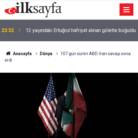
23:32
12 yaşındaki Ertuğrul hafriyat alınan gölette boğuldu
Anasayfa
Dünya
107 gün süren ABD-İran savaşı sona
erdi