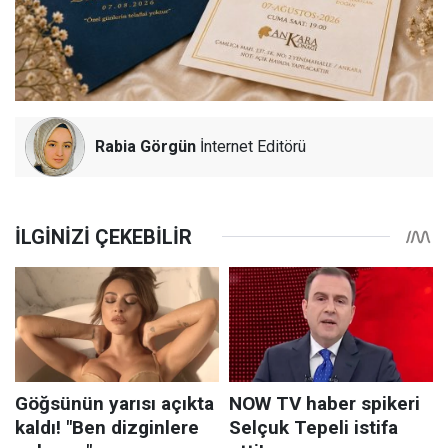
Rabia Görgün
İnternet Editörü