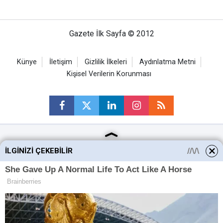
Gazete İlk Sayfa © 2012
Künye
İletişim
Gizlilik İlkeleri
Aydınlatma Metni
Kişisel Verilerin Korunması
Ankara Haberleri
İLGINIZI ÇEKEBILIR
Keçiören Haberleri
Altındağ Haberleri
Sincan Haberleri
Mamak Haberleri