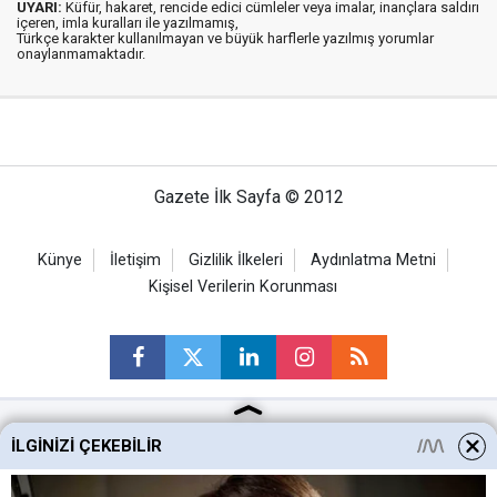
UYARI:
Küfür, hakaret, rencide edici cümleler veya imalar, inançlara saldırı
içeren, imla kuralları ile yazılmamış,
Türkçe karakter kullanılmayan ve büyük harflerle yazılmış yorumlar
onaylanmamaktadır.
Gazete İlk Sayfa © 2012
Künye
İletişim
Gizlilik İlkeleri
Aydınlatma Metni
Kişisel Verilerin Korunması
İLGINIZI ÇEKEBILIR
Ankara Haberleri
Keçiören Haberleri