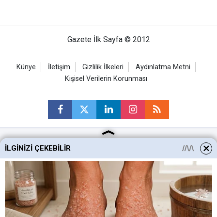
Gazete İlk Sayfa © 2012
Künye
İletişim
Gizlilik İlkeleri
Aydınlatma Metni
Kişisel Verilerin Korunması
İLGINIZI ÇEKEBILIR
Ankara Haberleri
Keçiören Haberleri
Altındağ Haberleri
Sincan Haberleri
Mamak Haberleri