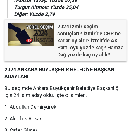
Mansur Yavaş: Yüzde 57,29
Turgut Altınok: Yüzde 35,04
Diğer: Yüzde 2,79
2024 İzmir seçim
sonuçları? İzmir’de CHP ne
kadar oy aldı? İzmir’de AK
Parti oyu yüzde kaç? Hamza
Dağ yüzde kaç oy aldı?
2024 ANKARA BÜYÜKŞEHİR BELEDİYE BAŞKAN
ADAYLARI
Bu seçimde Ankara Büyükşehir Belediye Başkanlığı
için 24 isim aday oldu. İşte o isimler…
1. Abdullah Demiryürek
2. Ali Ufuk Arikan
3. Cafer Güneş