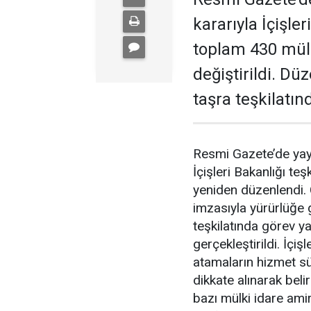
kararıyla İçişl
toplam 430 mülk
değiştirildi. 
taşra teşkilatın
Resmi Gazete’de yayı
İçişleri Bakanlığı te
yeniden düzenlendi.
imzasıyla yürürlüğe 
teşkilatında görev y
gerçekleştirildi. İçi
atamaların hizmet sür
dikkate alınarak bel
bazı mülki idare amir