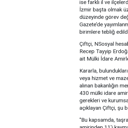
ise farklı il ve ilçele
İzmir başta olmak ü
düzeyinde görev deği
Gazete’de yayımlanmas
birimlere tebliğ edildiğ
Çiftçi, NSosyal hes
Recep Tayyip Erdoğan'
ait Mülki İdare Amirl
Kararla, bulunduklar
veya hizmet ve maze
alınan bakanlığın me
430 mülki idare amiri
gerekleri ve kurumsal
açıklayan Çiftçi, şu bi
"Bu kapsamda, taşra
amirinden 11'i kaym