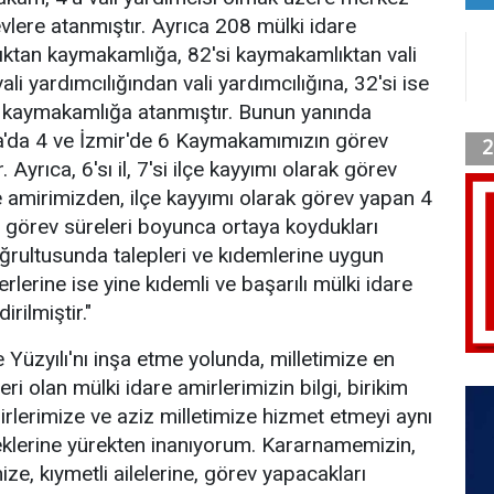
vlere atanmıştır. Ayrıca 208 mülki idare
ktan kaymakamlığa, 82'si kaymakamlıktan vali
ali yardımcılığından vali yardımcılığına, 32'si ise
n kaymakamlığa atanmıştır. Bunun yanında
ra'da 4 ve İzmir'de 6 Kaymakamımızın görev
r. Ayrıca, 6'sı il, 7'si ilçe kayyımı olarak görev
 amirimizden, ilçe kayyımı olarak görev yapan 4
, görev süreleri boyunca ortaya koydukları
oğrultusunda talepleri ve kıdemlerine uygun
rlerine ise yine kıdemli ve başarılı mülki idare
rilmiştir."
e Yüzyılı'nı inşa etme yolunda, milletimize en
eri olan mülki idare amirlerimizin bilgi, birikim
irlerimize ve aziz milletimize hizmet etmeyi aynı
ceklerine yürekten inanıyorum. Kararnamemizin,
ize, kıymetli ailelerine, görev yapacakları