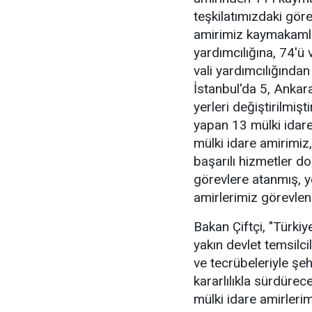
teşkilatımızdaki göre
amirimiz kaymakamlı
yardımcılığına, 74'ü v
vali yardımcılığında
İstanbul'da 5, Anka
yerleri değiştirilmişti
yapan 13 mülki idare
mülki idare amirimiz
başarılı hizmetler d
görevlere atanmış, ye
amirlerimiz görevlendi
Bakan Çiftçi, "Türkiy
yakın devlet temsilcil
ve tecrübeleriyle şeh
kararlılıkla sürdüre
mülki idare amirlerim