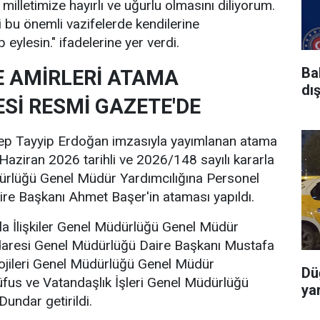
 milletimize hayırlı ve uğurlu olmasını diliyorum.
i bu önemli vazifelerde kendilerine
 eylesin." ifadelerine yer verdi.
Ba
E AMİRLERİ ATAMA
dı
İ RESMİ GAZETE'DE
p Tayyip Erdoğan imzasıyla yayımlanan atama
 Haziran 2026 tarihli ve 2026/148 sayılı kararla
rlüğü Genel Müdür Yardımcılığına Personel
re Başkanı Ahmet Başer'in ataması yapıldı.
mla İlişkiler Genel Müdürlüğü Genel Müdür
 İdaresi Genel Müdürlüğü Daire Başkanı Mustafa
nolojileri Genel Müdürlüğü Genel Müdür
Dü
üfus ve Vatandaşlık İşleri Genel Müdürlüğü
yar
undar getirildi.