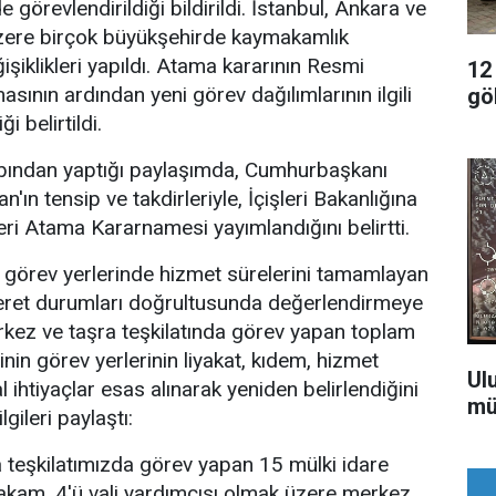
rde görevlendirildiği bildirildi. İstanbul, Ankara ve
zere birçok büyükşehirde kaymakamlık
şiklikleri yapıldı. Atama kararının Resmi
12
ının ardından yeni görev dağılımlarının ilgili
gö
i belirtildi.
abından yaptığı paylaşımda, Cumhurbaşkanı
ın tensip ve takdirleriyle, İçişleri Bakanlığına
eri Atama Kararnamesi yayımlandığını belirtti.
ı görev yerlerinde hizmet sürelerini tamamlayan
ret durumları doğrultusunda değerlendirmeye
rkez ve taşra teşkilatında görev yapan toplam
nin görev yerlerinin liyakat, kıdem, hizmet
Ul
 ihtiyaçlar esas alınarak yeniden belirlendiğini
mü
lgileri paylaştı:
 teşkilatımızda görev yapan 15 mülki idare
akam, 4'ü vali yardımcısı olmak üzere merkez