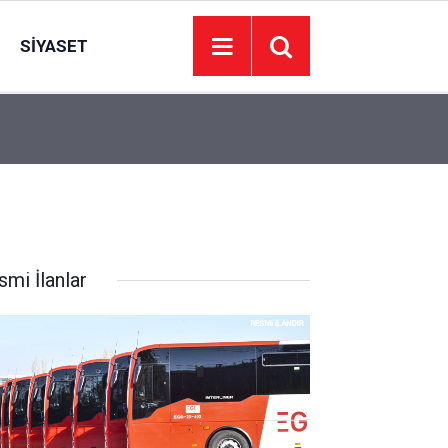
SIYASET
23:11
Uludağ'da çıkan orman yangınına müdahale sürü
smi İlanlar