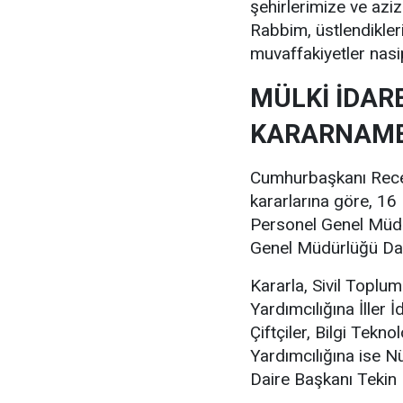
şehirlerimize ve aziz
Rabbim, üstlendikler
muvaffakiyetler nasip
MÜLKİ İDAR
KARARNAMES
Cumhurbaşkanı Rece
kararlarına göre, 16
Personel Genel Müdü
Genel Müdürlüğü Dai
Kararla, Sivil Toplu
Yardımcılığına İller
Çiftçiler, Bilgi Tek
Yardımcılığına ise N
Daire Başkanı Tekin D