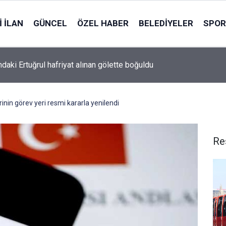
 İLAN
GÜNCEL
ÖZEL HABER
BELEDIYELER
SPOR
ndaki Ertuğrul hafriyat alınan gölette boğuldu
inin görev yeri resmi kararla yenilendi
Re