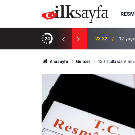
RESMI
LINACAKTIR
24
23:32
12 yaşı
Anasayfa
Güncel
430 mülki idare amir