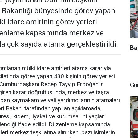
eri Bakanlığı bünyesinde görev yapan
i idare amirinin görev yerleri
Düzenleme kapsamında merkez ve
da çok sayıda atama gerçekleştirildi.
Ba
mlanan mülki idare amirleri atama kararıyla
şkilatında görev yapan 430 kişinin görev yerleri
 Cumhurbaşkanı Recep Tayyip Erdoğan’ın
Gü
giren karar doğrultusunda, merkez ve taşra
apan kaymakam ve vali yardımcılarının atamaları
şleri Bakanı tarafından yapılan açıklamada,
esi, kıdem, liyakat ve kurumsal ihtiyaçlar
irlendiği ifade edildi. Düzenleme kapsamında
leri merkez teşkilatına alınırken, bazı isimlerin