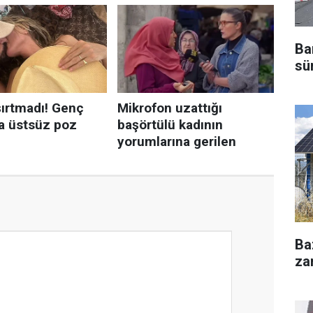
Ba
sü
Ba
za