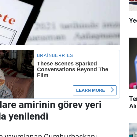
Ye
Te
dare amirinin görev yeri
Al
la yenilendi
de yayımlanan Cumhurbaşkanı