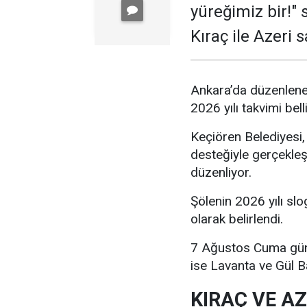
yüreğimiz bir!"
Kıraç ile Azeri 
Ankara’da düzenlenen
2026 yılı takvimi bell
Keçiören Belediyesi,
desteğiyle gerçekleşt
düzenliyor.
Şölenin 2026 yılı slo
olarak belirlendi.
7 Ağustos Cuma günü
ise Lavanta ve Gül B
KIRAÇ VE A