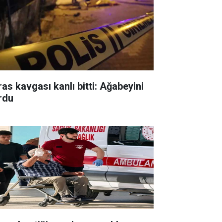
ras kavgası kanlı bitti: Ağabeyini
rdu