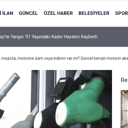
 İLAN
GÜNCEL
ÖZEL HABER
BELEDIYELER
SPOR
ep'te Yangın: 91 Yaşındaki Kadın Hayatını Kaybetti
azota, motorine zam veya indirim var mı? Güncel benzin motorin akarya
Re