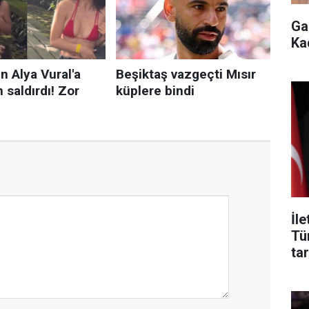
Ga
Ka
İl
Tü
tar