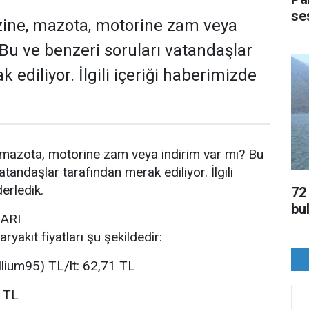
ses
ne, mazota, motorine zam veya
 Bu ve benzeri soruları vatandaşlar
 ediliyor. İlgili içeriği haberimizde
azota, motorine zam veya indirim var mı? Bu
atandaşlar tarafından merak ediliyor. İlgili
erledik.
72
bu
ARI
ryakıt fiyatları şu şekildedir:
lium95) TL/lt: 62,71 TL
3 TL