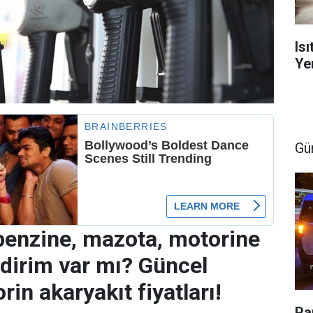
Is
Yen
Gü
enzine, mazota, motorine
dirim var mı? Güncel
in akaryakıt fiyatları!
Pa