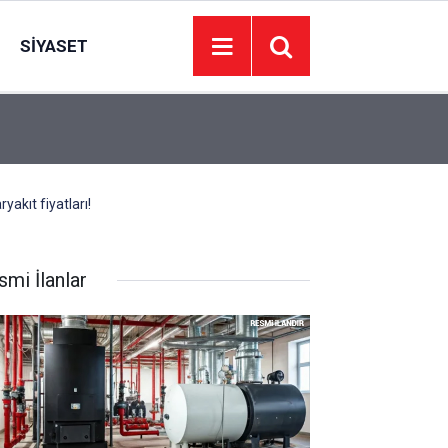
SIYASET
21:57
İletişim Başkanı Duran: Terörsüz Türkiye hedefim
kıt fiyatları!
smi İlanlar