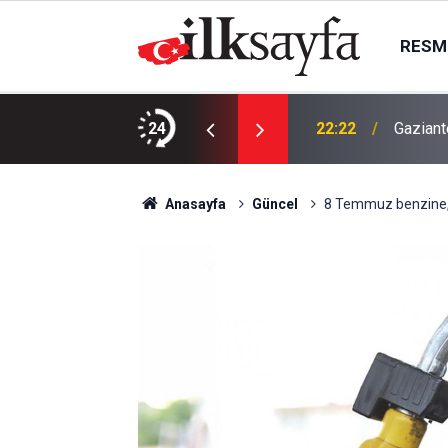
RESMI
ajda bulundu
24
22:22
Gaziant
Anasayfa
Güncel
8 Temmuz benzine, m