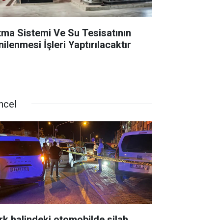
ıtma Sistemi Ve Su Tesisatının
ilenmesi İşleri Yaptırılacaktır
ncel
rk halindeki otomobilde silah