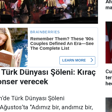
Ah
ma
 Türk Dünyası Şöleni: Kıraç
Cu
te
onser verecek
he
ol
’de Türk Dünyası Şöleni
Ağustos’ta "Adımız bir, andımız bir,