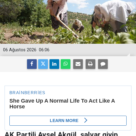
06 Ağustos 2026
06:06
AK Partili Aysel Akgül, şalvar giyip