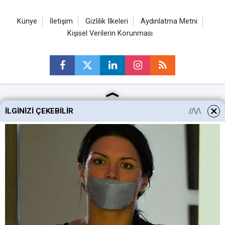
Künye
İletişim
Gizlilik İlkeleri
Aydınlatma Metni
Kişisel Verilerin Korunması
Ankara Haberleri
İLGINIZI ÇEKEBILIR
Keçiören Haberleri
Altındağ Haberleri
Sincan Haberleri
Mamak Haberleri
Haber Portalı Yazılımı