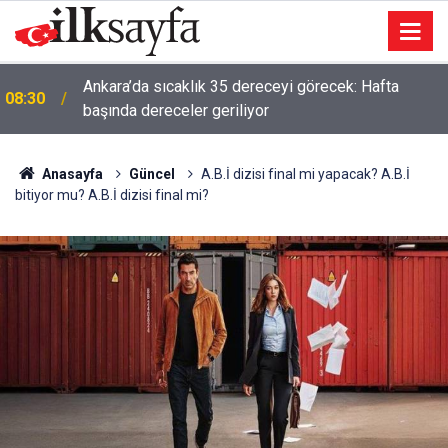
Ankara’da sıcaklık 35 dereceyi görecek: Hafta
08:30
başında dereceler geriliyor
Anasayfa
Güncel
A.B.İ dizisi final mi yapacak? A.B.İ
bitiyor mu? A.B.İ dizisi final mi?