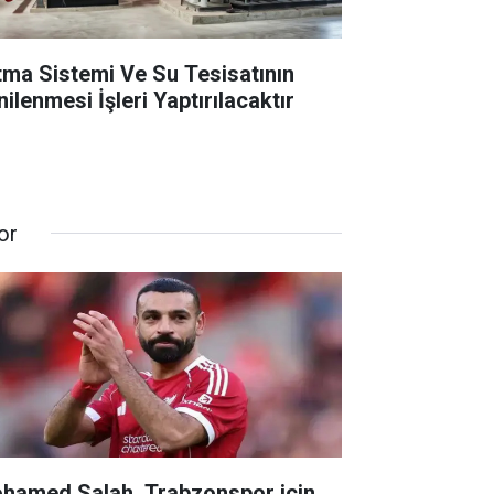
ıtma Sistemi Ve Su Tesisatının
ilenmesi İşleri Yaptırılacaktır
or
hamed Salah, Trabzonspor için