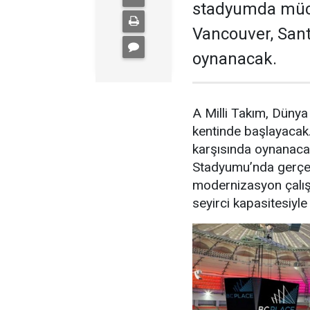
stadyumda müca
Vancouver, Sant
oynanacak.
A Milli Takım, Düny
kentinde başlayacak.
karşısında oynanaca
Stadyumu’nda gerçekle
modernizasyon çalış
seyirci kapasitesiyle