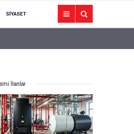
SIYASET
05:50
Haymana Sığırcık Yaylasında cep telefonları çe
smi İlanlar