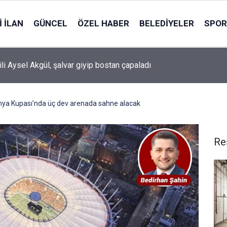
 İLAN
GÜNCEL
ÖZEL HABER
BELEDIYELER
SPOR
ili Aysel Akgül, şalvar giyip bostan çapaladı
nya Kupası’nda üç dev arenada sahne alacak
Re