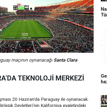
Na
Tü
aguay maçının oynanacağı
Santa Clara
Ge
A’DA TEKNOLOJİ MERKEZİ
ha
aşması 20 Haziran’da Paraguay ile oynanacak.
leşik Devletleri’nin Kaliforniya eyaletindeki