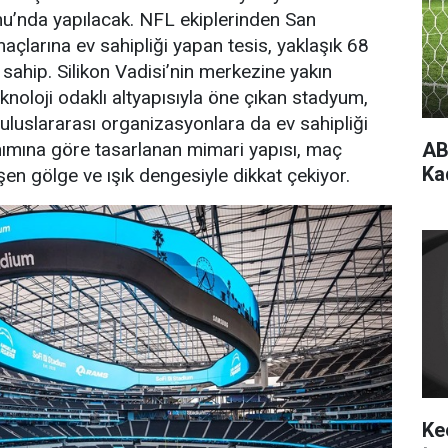
u’nda yapılacak. NFL ekiplerinden San
açlarına ev sahipliği yapan tesis, yaklaşık 68
e sahip. Silikon Vadisi’nin merkezine yakın
noloji odaklı altyapısıyla öne çıkan stadyum,
 uluslararası organizasyonlara da ev sahipliği
lanımına göre tasarlanan mimari yapısı, maç
AB
Ka
şen gölge ve ışık dengesiyle dikkat çekiyor.
Ke