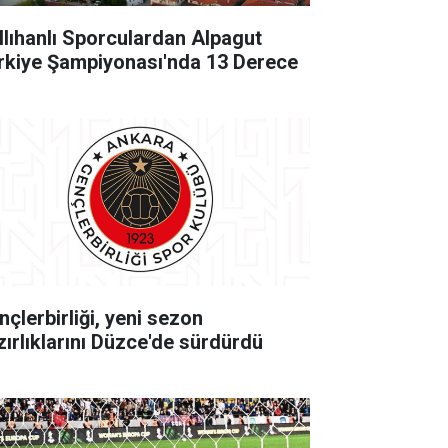
llıhanlı Sporculardan Alpagut
rkiye Şampiyonası'nda 13 Derece
nçlerbirliği, yeni sezon
zırlıklarını Düzce'de sürdürdü