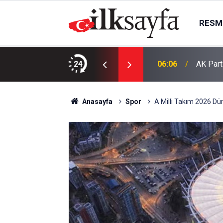
RESMI
esis çalışmaya başladı
24
06:06
AK Part
Anasayfa
Spor
A Milli Takım 2026 Dü