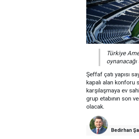
Türkiye Amer
oynanacağı
Şeffaf çatı yapısı s
kapalı alan konforu
karşılaşmaya ev sah
grup etabının son v
olacak.
Bedirhan Şa