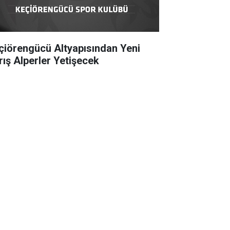
çiörengücü Altyapısından Yeni
rış Alperler Yetişecek