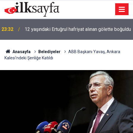
23:32
12 yaşındaki Ertuğrul hafriyat alınan gölette boğuldu
Anasayfa
Belediyeler
ABB Başkanı Yavaş, Ankara
Kalesi'ndeki Şenliğe Katıldı