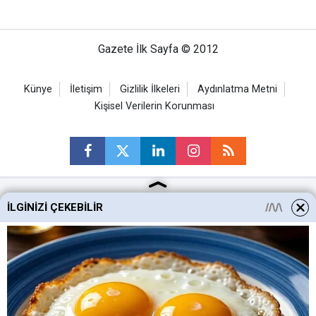
Gazete İlk Sayfa © 2012
Künye
İletişim
Gizlilik İlkeleri
Aydınlatma Metni
Kişisel Verilerin Korunması
İLGINIZI ÇEKEBILIR
Ankara Haberleri
Keçiören Haberleri
Altındağ Haberleri
Sincan Haberleri
Mamak Haberleri