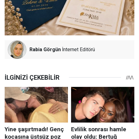
Rabia Görgün
İnternet Editörü