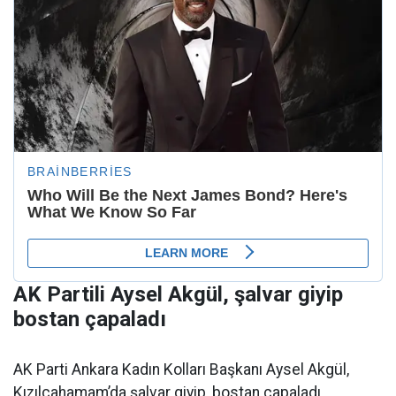
AK Partili Aysel Akgül, şalvar giyip
bostan çapaladı
AK Parti Ankara Kadın Kolları Başkanı Aysel Akgül,
Kızılcahamam’da şalvar giyip, bostan çapaladı.