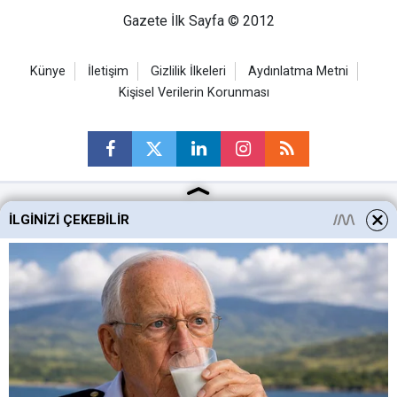
Gazete İlk Sayfa © 2012
Künye
İletişim
Gizlilik İlkeleri
Aydınlatma Metni
Kişisel Verilerin Korunması
İLGINIZI ÇEKEBILIR
Ankara Haberleri
Keçiören Haberleri
Altındağ Haberleri
Sincan Haberleri
Mamak Haberleri