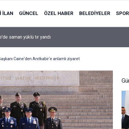
 İLAN
GÜNCEL
ÖZEL HABER
BELEDIYELER
SPOR
le'de saman yüklü tır yandı
şkanı Caine'den Anıtkabir'e anlamlı ziyaret
Gü