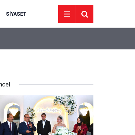
SIYASET
11:09
Biri hırsızlık yaptı, diğeri sürücüyü uyardı; 2 kuz
ncel