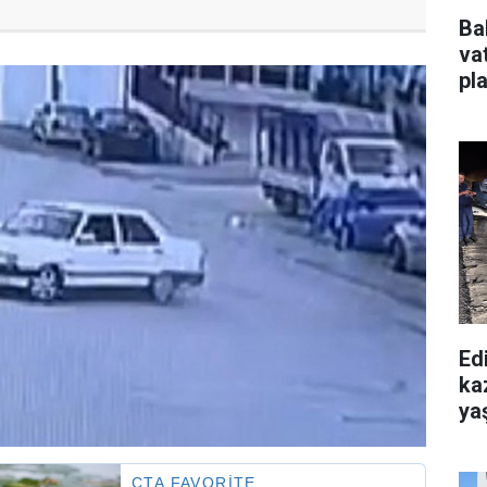
Ba
va
pl
Edi
ka
yaş