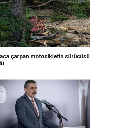
aca çarpan motosikletin sürücüsü
dü