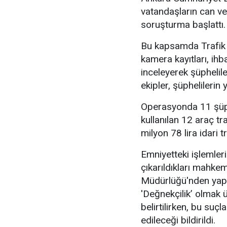
vatandaşların can ve
soruşturma başlattı.
Bu kapsamda Trafik 
kamera kayıtları, ihb
inceleyerek şüphelile
ekipler, şüphelileri
Operasyonda 11 şüphe
kullanılan 12 araç tr
milyon 78 lira idari t
Emniyetteki işlemler
çıkarıldıkları mahke
Müdürlüğü'nden yapıla
'Değnekçilik’ olmak 
belirtilirken, bu su
edileceği bildirildi.