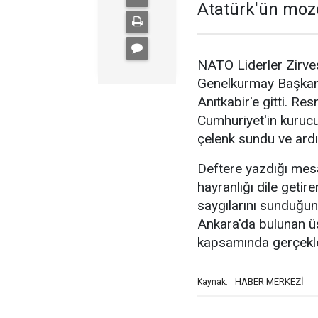
Atatürk'ün mozo
NATO Liderler Zirve
Genelkurmay Başkanı 
Anıtkabir'e gitti. R
Cumhuriyet'in kuruc
çelenk sundu ve ardı
Deftere yazdığı mes
hayranlığı dile getir
saygılarını sunduğunu
Ankara'da bulunan üs
kapsamında gerçekleş
HABER MERKEZİ
Kaynak: