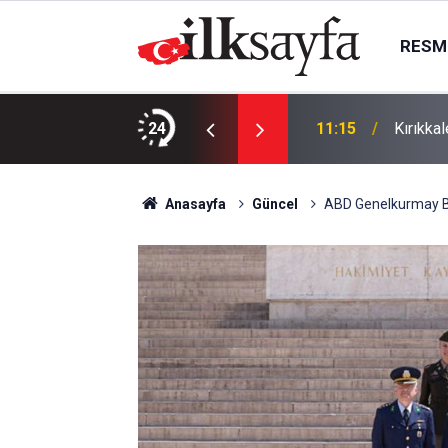
RESMI
 Ayık kıydı
24
11:15
Kırıkka
Anasayfa
Güncel
ABD Genelkurmay Ba