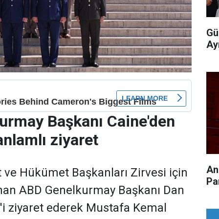
Gü
Ay
urmay Başkanı Caine'den
anlamlı ziyaret
An
 ve Hükümet Başkanları Zirvesi için
Pa
unan ABD Genelkurmay Başkanı Dan
r'i ziyaret ederek Mustafa Kemal