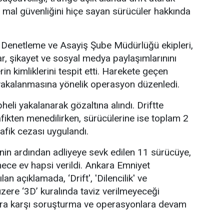
 mal güvenliğini hiçe sayan sürücüler hakkında
Denetleme ve Asayiş Şube Müdürlüğü ekipleri,
ar, şikayet ve sosyal medya paylaşımlarınını
rin kimliklerini tespit etti. Harekete geçen
n yakalanmasına yönelik operasyon düzenledi.
li yakalanarak gözaltına alındı. Driftte
afikten menedilirken, sürücülerine ise toplam 2
rafik cezası uygulandı.
inin ardından adliyeye sevk edilen 11 sürücüye,
mece ev hapsi verildi. Ankara Emniyet
n açıklamada, ‘Drift', 'Dilencilik' ve
üzere ‘3D’ kuralında taviz verilmeyeceği
çlara karşı soruşturma ve operasyonlara devam