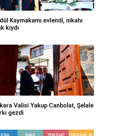
dül Kaymakamı evlendi, nikahı
ık kıydı
kara Valisi Yakup Canbolat, Şelale
rkı gezdi