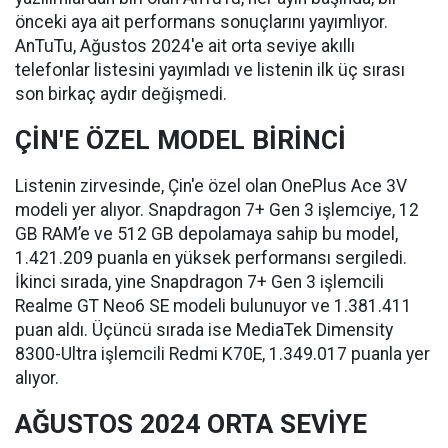
önceki aya ait performans sonuçlarını yayımlıyor.
AnTuTu, Ağustos 2024'e ait orta seviye akıllı
telefonlar listesini yayımladı ve listenin ilk üç sırası
son birkaç aydır değişmedi.
ÇİN'E ÖZEL MODEL BİRİNCİ
Listenin zirvesinde, Çin'e özel olan OnePlus Ace 3V
modeli yer alıyor. Snapdragon 7+ Gen 3 işlemciye, 12
GB RAM’e ve 512 GB depolamaya sahip bu model,
1.421.209 puanla en yüksek performansı sergiledi.
İkinci sırada, yine Snapdragon 7+ Gen 3 işlemcili
Realme GT Neo6 SE modeli bulunuyor ve 1.381.411
puan aldı. Üçüncü sırada ise MediaTek Dimensity
8300-Ultra işlemcili Redmi K70E, 1.349.017 puanla yer
alıyor.
AĞUSTOS 2024 ORTA SEVİYE