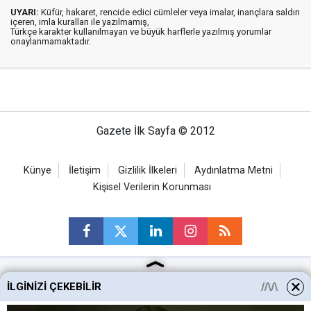
UYARI:
Küfür, hakaret, rencide edici cümleler veya imalar, inançlara saldırı
içeren, imla kuralları ile yazılmamış,
Türkçe karakter kullanılmayan ve büyük harflerle yazılmış yorumlar
onaylanmamaktadır.
Gazete İlk Sayfa © 2012
Künye
İletişim
Gizlilik İlkeleri
Aydınlatma Metni
Kişisel Verilerin Korunması
İLGINIZI ÇEKEBILIR
Ankara Haberleri