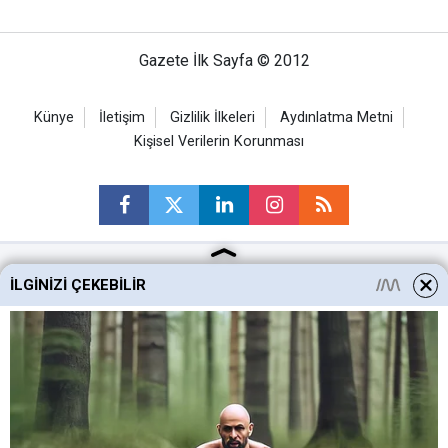
Gazete İlk Sayfa © 2012
Künye
İletişim
Gizlilik İlkeleri
Aydınlatma Metni
Kişisel Verilerin Korunması
İLGINIZI ÇEKEBILIR
Ankara Haberleri
Keçiören Haberleri
Altındağ Haberleri
Sincan Haberleri
Mamak Haberleri