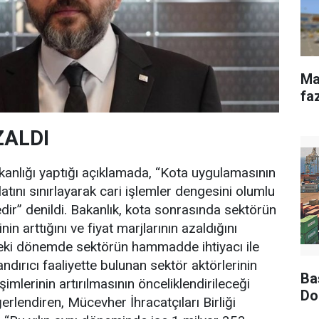
Ma
fa
ZALDI
anlığı yaptığı açıklamada, “Kota uygulamasının
latını sınırlayarak cari işlemler dengesini olumlu
dir” denildi. Bakanlık, kota sonrasında sektörün
 arttığını ve fiyat marjlarının azaldığını
eki dönemde sektörün hammadde ihtiyacı ile
ndırıcı faaliyette bulunan sektör aktörlerinin
Ba
şimlerinin artırılmasının önceliklendirileceği
Do
ğerlendiren, Mücevher İhracatçıları Birliği