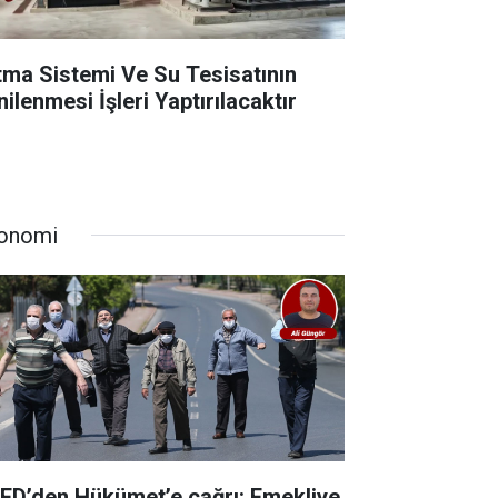
ıtma Sistemi Ve Su Tesisatının
ilenmesi İşleri Yaptırılacaktır
onomi
ED’den Hükümet’e çağrı: Emekliye