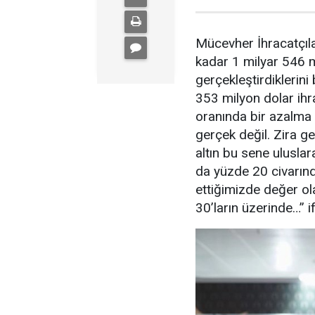
Mücevher İhracatçıla
kadar 1 milyar 546 m
gerçekleştirdiklerini
353 milyon dolar ihr
oranında bir azalma
gerçek değil. Zira 
altın bu sene ulusla
da yüzde 20 civarında
ettiğimizde değer o
30’ların üzerinde…” if