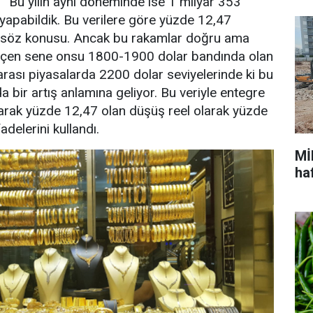
 “Bu yılın aynı döneminde ise 1 milyar 353
 yapabildik. Bu verilere göre yüzde 12,47
 söz konusu. Ancak bu rakamlar doğru ama
geçen sene onsu 1800-1900 dolar bandında olan
rarası piyasalarda 2200 dolar seviyelerinde ki bu
 bir artış anlamına geliyor. Bu veriyle entegre
larak yüzde 12,47 olan düşüş reel olarak yüzde
adelerini kullandı.
Mİ
ha