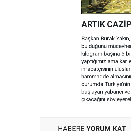
ARTIK CAZİ
Başkan Burak Yakın, 
bulduğunu mücevher i
kilogram başına 5 bi
yaptığımız ama kar e
ihracatçısının ulusla
hammadde almasının 
durumda Türkiye’nin 
başlayan yabancı ve h
çıkacağını söyleyere
HABERE
YORUM KAT