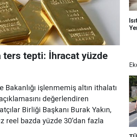
Is
Yen
 ters tepti: İhracat yüzde
Ek
 Bakanlığı işlenmemiş altın ithalatı
n açıklamasını değerlendiren
tçılar Birliği Başkanı Burak Yakın,
ız reel bazda yüzde 30’dan fazla
TÜ