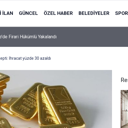
 İLAN
GÜNCEL
ÖZEL HABER
BELEDIYELER
SPOR
le’de Firari Hükümlü Yakalandı
tepti: İhracat yüzde 30 azaldı
Re