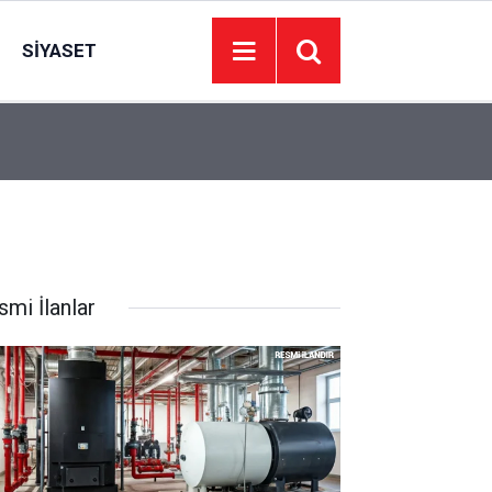
SIYASET
Adalet Bakanlığından, Akın Gürlek'in, Behçet Ok
14:56
İlişkin Açıklama
smi İlanlar