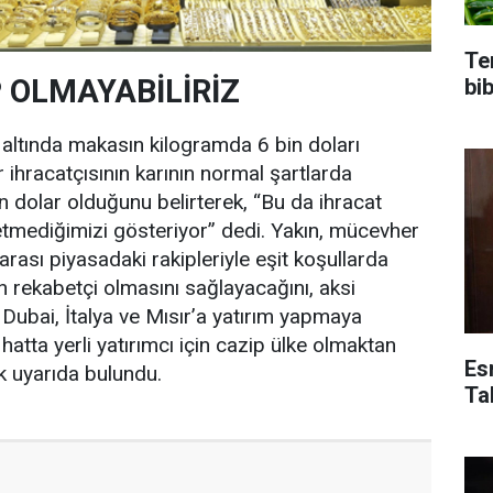
Te
P OLMAYABİLİRİZ
bi
altında makasın kilogramda 6 bin doları
hracatçısının karının normal şartlarda
n dolar olduğunu belirterek, “Bu da ihracat
tmediğimizi gösteriyor” dedi. Yakın, mücevher
rarası piyasadaki rakipleriyle eşit koşullarda
rekabetçi olmasını sağlayacağını, aksi
Dubai, İtalya ve Mısır’a yatırım yapmaya
atta yerli yatırımcı için cazip ülke olmaktan
Es
k uyarıda bulundu.
Ta