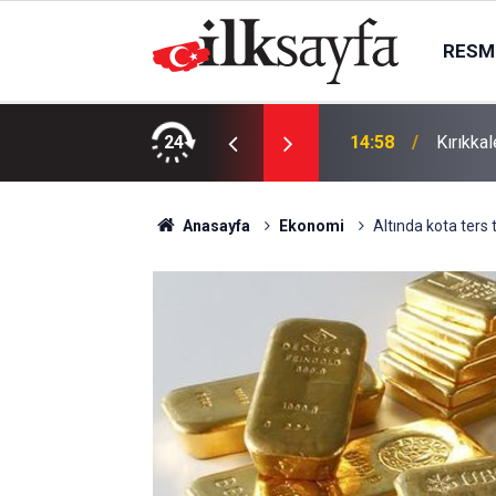
RESMI
24
14:58
Kırıkka
Anasayfa
Ekonomi
Altında kota ters 