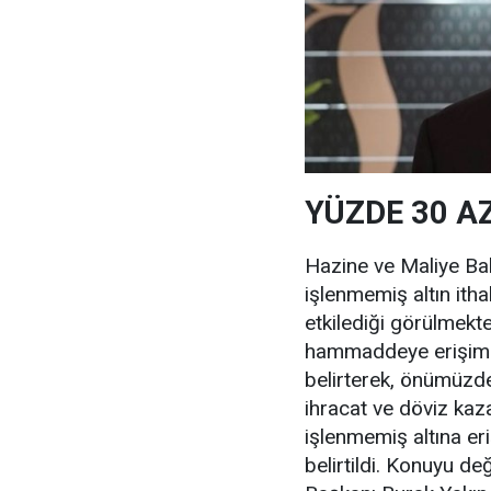
YÜZDE 30 A
Hazine ve Maliye Bak
işlenmemiş altın itha
etkilediği görülmekte
hammaddeye erişiminin
belirterek, önümüzd
ihracat ve döviz kaza
işlenmemiş altına eri
belirtildi. Konuyu de