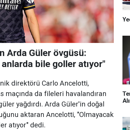
Ye
en Arda Güler övgüsü:
nlarda bile goller atıyor"
ik direktörü Carlo Ancelotti,
s maçında da fileleri havalandıran
Te
Al
üler yağdırdı. Arda Güler'in doğal
duğunu aktaran Ancelotti, "Olmayacak
er atıyor" dedi.