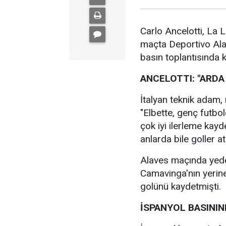
Carlo Ancelotti, La 
maçta Deportivo Alave
basın toplantısında 
ANCELOTTI: "ARDA
İtalyan teknik adam, m
"Elbette, genç futbo
çok iyi ilerleme kay
anlarda bile goller at
Alaves maçında yed
Camavinga'nın yerine
golünü kaydetmişti.
İSPANYOL BASINI