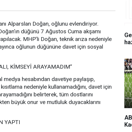
nı Alparslan Doğan, oğlunu evlendiriyor.
 Doğan’ın düğünü 7 Ağustos Cuma akşamı
Ge
pılacak. MHP’li Doğan, teknik arıza nedeniyle
ha
ayınca oğlunun düğününe davet için sosyal
ALI, KİMSEYİ ARAYAMADIM”
l medya hesabından davetiye paylaşıp,
 kısıtlama nedeniyle kullanamadığını, davet için
rayamadığını belirterek, tüm dostlarını
ten büyük onur ve mutluluk duyacaklarını
AB
 YAPTI
Ka