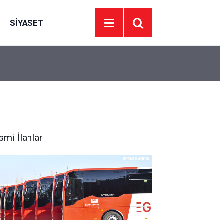
SIYASET
00:01
BAKIM VE ONARIM HİZMETİ ALINACAKTIR
smi İlanlar