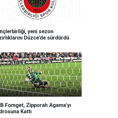
nçlerbirliği, yeni sezon
zırlıklarını Düzce'de sürdürdü
B Fomget, Zipporah Agama'yı
drosuna Kattı