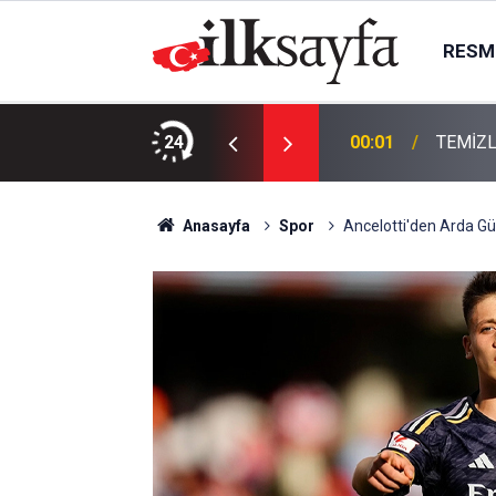
RESMI
KTIR
24
00:01
TEMİZL
Anasayfa
Spor
Ancelotti'den Arda Gül