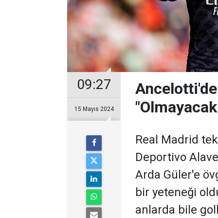
09:27
Ancelotti'd
"Olmayacak a
15 Mayıs 2024
Real Madrid tekn
Deportivo Alave
Arda Güler'e övg
bir yeteneği ol
anlarda bile goll