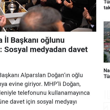
Tü
ta
 İl Başkanı oğlunu
r: Sosyal medyadan davet
Na
aşkanı Alparslan Doğan’ın oğlu
Tü
a evine giriyor. MHP’li Doğan,
deniyle telefonunu kullanamayınca
ne davet için sosyal medyayı