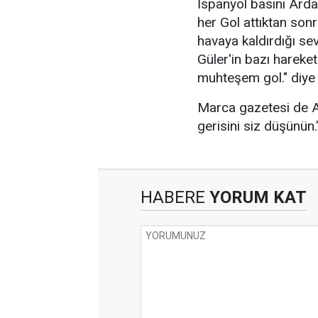
İspanyol basını Arda
her Gol attıktan sonr
havaya kaldırdığı se
Güler'in bazı hareke
muhteşem gol." diye 
Marca gazetesi de Ar
gerisini siz düşünün.
HABERE
YORUM KAT