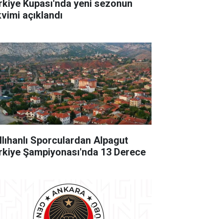
rkiye Kupası'nda yeni sezonun
kvimi açıklandı
llıhanlı Sporculardan Alpagut
rkiye Şampiyonası'nda 13 Derece