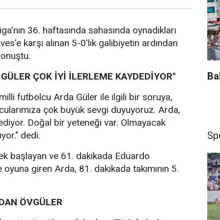
Liga'nın 36. haftasında sahasında oynadıkları
s'e karşı alınan 5-0'lık galibiyetin ardından
konuştu.
Ba
 GÜLER ÇOK İYİ İLERLEME KAYDEDİYOR"
illi futbolcu Arda Güler ile ilgili bir soruya,
lcularımıza çok büyük sevgi duyuyoruz. Arda,
dediyor. Doğal bir yeteneği var. Olmayacak
Sp
ıyor." dedi.
ek başlayan ve 61. dakikada Eduardo
 oyuna giren Arda, 81. dakikada takımının 5.
NDAN ÖVGÜLER