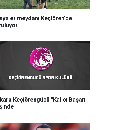
nya er meydanı Keçiören’de
ruluyor
kara Keçiörengücü "Kalıcı Başarı"
şinde