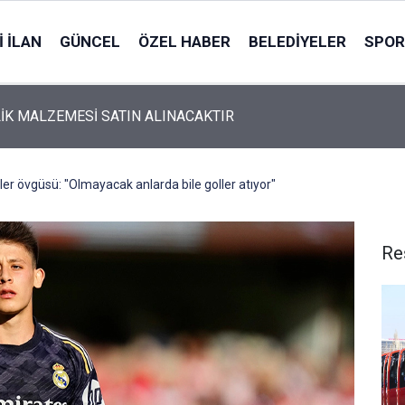
 İLAN
GÜNCEL
ÖZEL HABER
BELEDIYELER
SPOR
İK MALZEMESİ SATIN ALINACAKTIR
er övgüsü: "Olmayacak anlarda bile goller atıyor"
Re