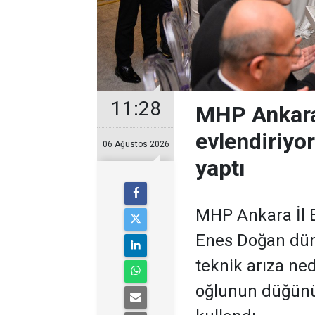
11:28
MHP Ankara
evlendiriyo
06 Ağustos 2026
yaptı
MHP Ankara İl B
Enes Doğan düny
teknik arıza ne
oğlunun düğünü