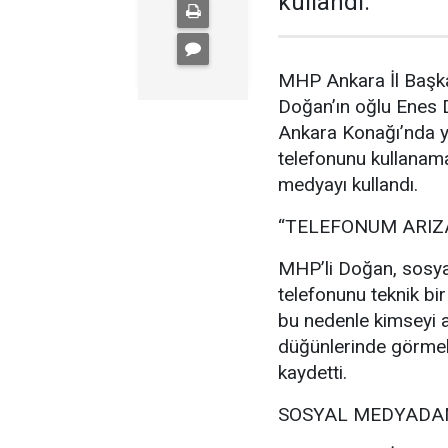
kullandı.
MHP Ankara İl Başka
Doğan’ın oğlu Enes
Ankara Konağı’nda ya
telefonunu kullanam
medyayı kullandı.
“TELEFONUM ARIZ
MHP’li Doğan, sosya
telefonunu teknik bir
bu nedenle kimseyi a
düğünlerinde görmek
kaydetti.
SOSYAL MEDYADAN