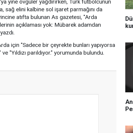
'ya yine övgüler yağdırırken, Türk futbolcunun
a, sağ elini kalbine sol işaret parmağını da
vincine atıfta bulunan As gazetesi, "Arda
Dü
tlerinin açıklaması yok: Mübarek adamdan
ku
yazdı.
da için "Sadece bir çeyrekte bunları yapıyorsa
" ve "Yıldızı parıldıyor." yorumunda bulundu.
An
Pe