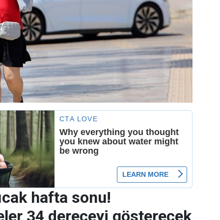
ıcak hafta sonu!
ler 34 dereceyi gösterecek