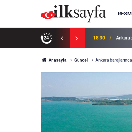
RESMI
e çıktı
24
18:30
Ankara’d
Anasayfa
Güncel
Ankara barajlarında