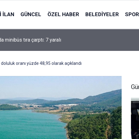
 İLAN
GÜNCEL
ÖZEL HABER
BELEDIYELER
SPOR
a minibüs tıra çarptı: 7 yaralı
 doluluk oranı yüzde 48,95 olarak açıklandı
Gü