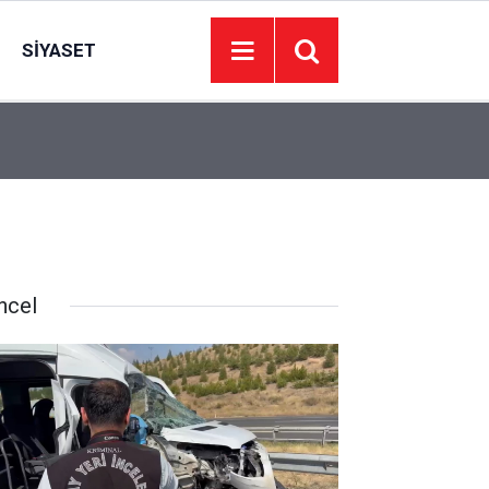
SIYASET
18:21
Kütahya’da orman yangını kısa sürede kontrol alt
ncel