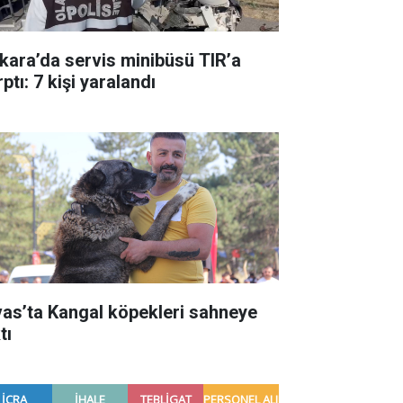
kara’da servis minibüsü TIR’a
ptı: 7 kişi yaralandı
vas’ta Kangal köpekleri sahneye
tı