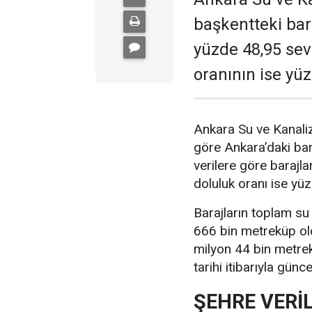
başkentteki bar
yüzde 48,95 sevi
oranının ise yü
Ankara Su ve Kanaliz
göre Ankara’daki bar
verilere göre barajla
doluluk oranı ise yü
Barajların toplam su
666 bin metreküp old
milyon 44 bin metrek
tarihi itibarıyla güncel
ŞEHRE VERİL