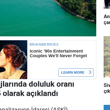
An
çar
jlarında doluluk oranı
Si
çık
 olarak açıklandı
nalizasyon İdaresi (ASKİ),