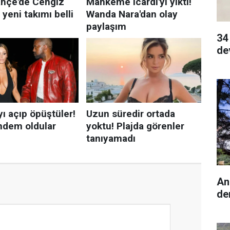
34
de
An
de