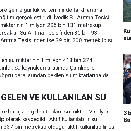
göre şehre günlük su temininde farklı arıtma
ağıtım gerçekleştirildi. İvedik Su Arıtma Tesisi
 miktarının 1 milyon 295 bin 131 metreküp
Kü
ursaklar Su Arıtma Tesisi’nden 35 bin 93
sü
Arıtma Tesisi’nden ise 39 bin 200 metreküp su
len su miktarının 1 milyon 413 bin 274
irildi. Su kaynakları arasında Çamlıdere,
öprü barajlarından çekilen su miktarlarına da
GELEN VE KULLANILAN SU
göre barajlara gelen toplam su miktarı 2 milyon
3 
olarak kaydedildi. Aktif kullanılabilir su
Ba
 337 bin metreküp olduğu, aktif kullanılabilir su