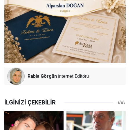
Rabia Görgün
İnternet Editörü