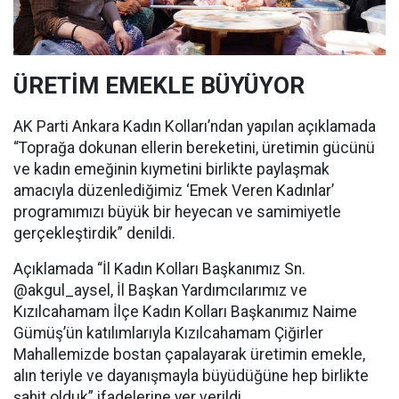
ÜRETİM EMEKLE BÜYÜYOR
AK Parti Ankara Kadın Kolları’ndan yapılan açıklamada
“Toprağa dokunan ellerin bereketini, üretimin gücünü
ve kadın emeğinin kıymetini birlikte paylaşmak
amacıyla düzenlediğimiz ‘Emek Veren Kadınlar’
programımızı büyük bir heyecan ve samimiyetle
gerçekleştirdik” denildi.
Açıklamada “İl Kadın Kolları Başkanımız Sn.
@akgul_aysel, İl Başkan Yardımcılarımız ve
Kızılcahamam İlçe Kadın Kolları Başkanımız Naime
Gümüş’ün katılımlarıyla Kızılcahamam Çiğirler
Mahallemizde bostan çapalayarak üretimin emekle,
alın teriyle ve dayanışmayla büyüdüğüne hep birlikte
şahit olduk” ifadelerine yer verildi.