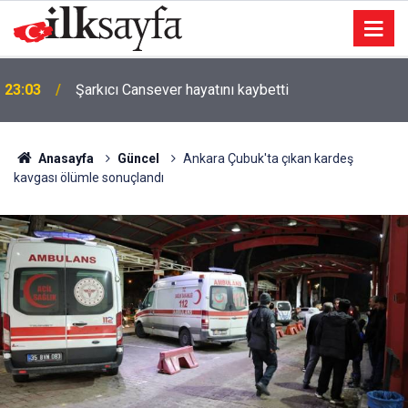
22:57
Ağaca çarpan motosikletin sürücüsü öldü
Anasayfa
Güncel
Ankara Çubuk'ta çıkan kardeş
kavgası ölümle sonuçlandı