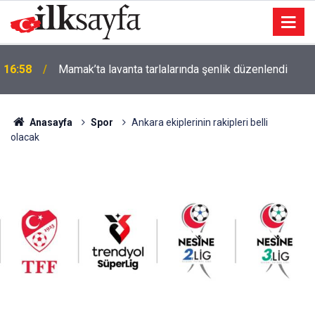
Kırşehir’i üzen genç ölüm: Zeynep Egin hayata veda
16:52
etti
Anasayfa
Spor
Ankara ekiplerinin rakipleri belli
olacak