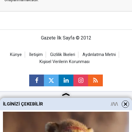
Gazete İlk Sayfa © 2012
Künye
İletişim
Gizlilik İlkeleri
Aydınlatma Metni
Kişisel Verilerin Korunması
İLGINIZI ÇEKEBILIR
Ankara Haberleri
Keçiören Haberleri
Altındağ Haberleri