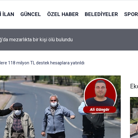
 İLAN
GÜNCEL
ÖZEL HABER
BELEDIYELER
SPOR
ğ’da mezarlıkta bir kişi ölü bulundu
ere 118 milyon TL destek hesaplara yatırıldı
Ek