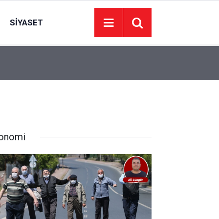
SIYASET
22:09
İzmir’de 44 kişi hayatını kaybetti… 7 Ağustos 20
onomi