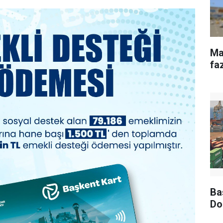
Ma
fa
Ba
Do