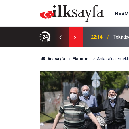
RESMI
da, Juventus Inter ne zaman, saat kaçta
24
22:14
Tekirda
Anasayfa
Ekonomi
Ankara’da emeklil