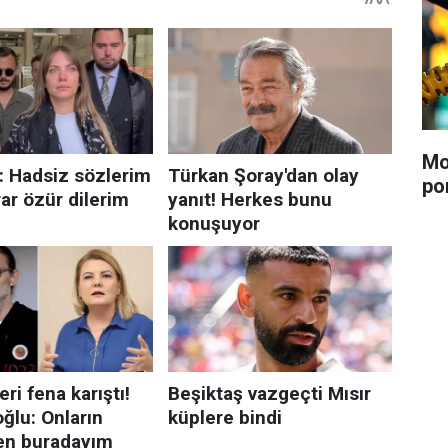
Mo
po