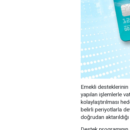
Emekli desteklerinin 
yapılan işlemlerle va
kolaylaştırılması hed
belirli periyotlarla 
doğrudan aktarıldığı b
Destek programının, 