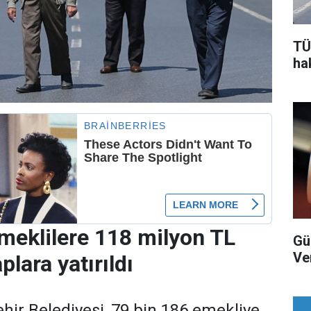
TÜ
ha
meklilere 118 milyon TL
Gü
Ver
lara yatırıldı
ir Belediyesi, 79 bin 186 emekliye