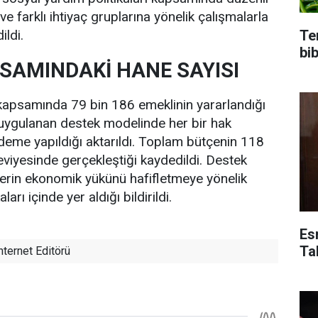
ve farklı ihtiyaç gruplarına yönelik çalışmalarla
Te
ildi.
bi
SAMINDAKİ HANE SAYISI
apsamında 79 bin 186 emeklinin yararlandığı
lı uygulanan destek modelinde her bir hak
eme yapıldığı aktarıldı. Toplam bütçenin 118
viyesinde gerçekleştiği kaydedildi. Destek
erin ekonomik yükünü hafifletmeye yönelik
arı içinde yer aldığı bildirildi.
Es
Ta
nternet Editörü