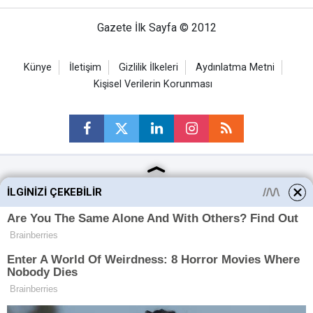
Gazete İlk Sayfa © 2012
Künye
İletişim
Gizlilik İlkeleri
Aydınlatma Metni
Kişisel Verilerin Korunması
Ankara Haberleri
İLGINIZI ÇEKEBILIR
Keçiören Haberleri
Altındağ Haberleri
Sincan Haberleri
Mamak Haberleri